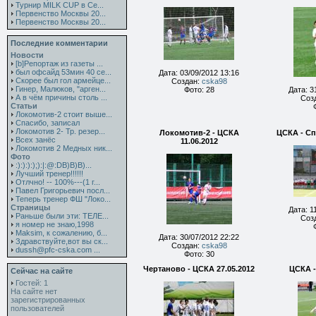
Турнир MILK CUP в Се...
Первенство Москвы 20...
Первенство Москвы 20...
Последние комментарии
Новости
[b]Репортаж из газеты ...
был офсайд 53мин 40 се...
Дата: 03/09/2012 13:16
Скорее был гол армейце...
Создан:
cska98
Гинер, Малюков, "арген...
Фото: 28
Дата: 3
А в чём причины столь ...
Соз
Статьи
Локомотив-2 стоит выше...
Спасибо, записал
Локомотив 2- Тр. резер...
Локомотив-2 - ЦСКА
ЦСКА - Сп
Всех занёс
11.06.2012
Локомотив 2 Медных ник...
Фото
:):):):);):|:@:DB)B)B)...
Лучший тренер!!!!!!
Отлчно! -- 100%---(1 г...
Павел Григорьевич посл...
Теперь тренер ФШ "Локо...
Страницы
Дата: 1
Раньше были эти: ТЕЛЕ...
Соз
я номер не знаю,1998
Maksim, к сожалению, б...
Дата: 30/07/2012 22:22
Здравствуйте,вот вы ск...
Создан:
cska98
dussh@pfc-cska.com ...
Фото: 30
Чертаново - ЦСКА 27.05.2012
ЦСКА -
Сейчас на сайте
Гостей: 1
На сайте нет
зарегистрированных
пользователей