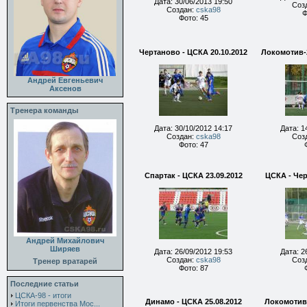
Дата: 30/06/2013 19:50
Соз
Создан:
cska98
Ф
Фото: 45
Чертаново - ЦСКА 20.10.2012
Локомотив-2
Андрей Евгеньевич
Аксенов
Тренера команды
Дата: 30/10/2012 14:17
Дата: 1
Создан:
cska98
Соз
Фото: 47
Спартак - ЦСКА 23.09.2012
ЦСКА - Чер
Андрей Михайлович
Ширяев
Дата: 26/09/2012 19:53
Дата: 2
Создан:
cska98
Соз
Тренер вратарей
Фото: 87
Последние статьи
ЦСКА-98 - итоги
Динамо - ЦСКА 25.08.2012
Локомотив 
Итоги первенства Мос...