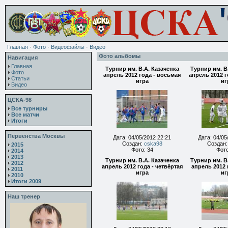
Главная
·
Фото
·
Видеофайлы
·
Видео
Фото альбомы
Навигация
Главная
Турнир им. В.А. Казаченка
Турнир им. В
Фото
апрель 2012 года - восьмая
апрель 2012 г
Статьи
игра
иг
Видео
ЦСКА-98
Все турниры
Все матчи
Итоги
Первенства Москвы
Дата: 04/05/2012 22:21
Дата: 04/05
Создан:
cska98
Создан
2015
Фото: 34
Фото
2014
2013
Турнир им. В.А. Казаченка
Турнир им. В
2012
апрель 2012 года - четвёртая
апрель 2012 
2011
игра
иг
2010
Итоги 2009
Наш тренер