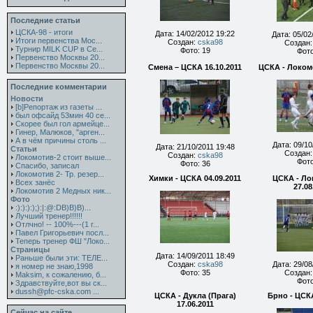
Последние статьи
ЦСКА-98 - итоги
Дата: 14/02/2012 19:22
Дата: 05/02
Итоги первенства Мос...
Создан:
cska98
Создан
Турнир MILK CUP в Се...
Фото: 19
Фото
Первенство Москвы 20...
Первенство Москвы 20...
Смена – ЦСКА 16.10.2011
ЦСКА - Локомо
Последние комментарии
Новости
[b]Репортаж из газеты ...
был офсайд 53мин 40 се...
Скорее был гол армейце...
Гинер, Малюков, "арген...
А в чём причины столь ...
Дата: 09/10
Дата: 21/10/2011 19:48
Статьи
Создан
Создан:
cska98
Локомотив-2 стоит выше...
Фото
Фото: 36
Спасибо, записал
Локомотив 2- Тр. резер...
Химки - ЦСКА 04.09.2011
ЦСКА - Ло
Всех занёс
27.08
Локомотив 2 Медных ник...
Фото
:):):):);):|:@:DB)B)B)...
Лучший тренер!!!!!!
Отлчно! -- 100%---(1 г...
Павел Григорьевич посл...
Теперь тренер ФШ "Локо...
Страницы
Дата: 14/09/2011 18:49
Раньше были эти: ТЕЛЕ...
Создан:
cska98
Дата: 29/08
я номер не знаю,1998
Фото: 35
Создан
Maksim, к сожалению, б...
Фото
Здравствуйте,вот вы ск...
dussh@pfc-cska.com ...
ЦСКА - Дукла (Прага)
Брно - ЦСКА
17.06.2011
Сейчас на сайте