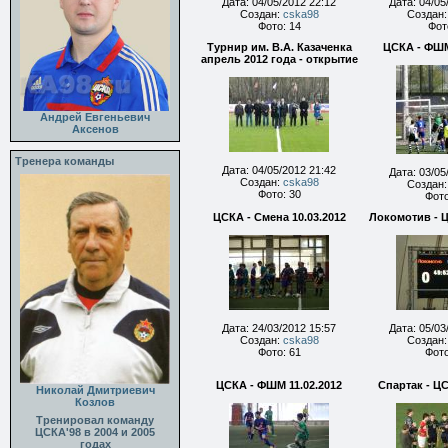
Дата: 04/05/2012 22:12
Дата: 04/05
Создан:
cska98
Создан
Фото: 14
Фот
Турнир им. В.А. Казаченка
ЦСКА - ФШМ
апрель 2012 года - открытие
Андрей Евгеньевич
Аксенов
Тренера команды
Дата: 04/05/2012 21:42
Дата: 03/05
Создан:
cska98
Создан
Фото: 30
Фото
ЦСКА - Смена 10.03.2012
Локомотив - Ц
Дата: 24/03/2012 15:57
Дата: 05/03
Создан:
cska98
Создан
Фото: 61
Фото
ЦСКА - ФШМ 11.02.2012
Спартак - ЦС
Николай Дмитриевич
Козлов
Тренировал команду
ЦСКА'98 в 2004 и 2005
годах