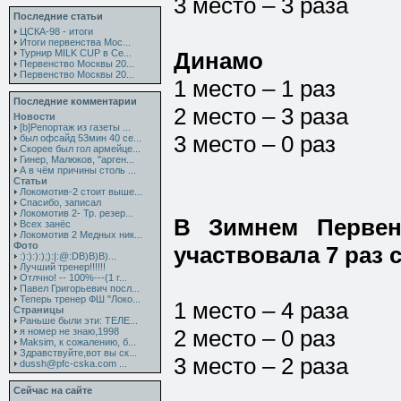
3 место – 3 раза
Последние статьи
ЦСКА-98 - итоги
Итоги первенства Мос...
Турнир MILK CUP в Се...
Динамо
Первенство Москвы 20...
Первенство Москвы 20...
1 место – 1 раз
Последние комментарии
2 место – 3 раза
Новости
[b]Репортаж из газеты ...
3 место – 0 раз
был офсайд 53мин 40 се...
Скорее был гол армейце...
Гинер, Малюков, "арген...
А в чём причины столь ...
Статьи
Локомотив-2 стоит выше...
Спасибо, записал
Локомотив 2- Тр. резер...
В Зимнем Первен
Всех занёс
Локомотив 2 Медных ник...
Фото
участвовала 7 раз с
:):):):);):|:@:DB)B)B)...
Лучший тренер!!!!!!
Отлчно! -- 100%---(1 г...
Павел Григорьевич посл...
Теперь тренер ФШ "Локо...
1 место – 4 раза
Страницы
Раньше были эти: ТЕЛЕ...
2 место – 0 раз
я номер не знаю,1998
Maksim, к сожалению, б...
Здравствуйте,вот вы ск...
3 место – 2 раза
dussh@pfc-cska.com ...
Сейчас на сайте