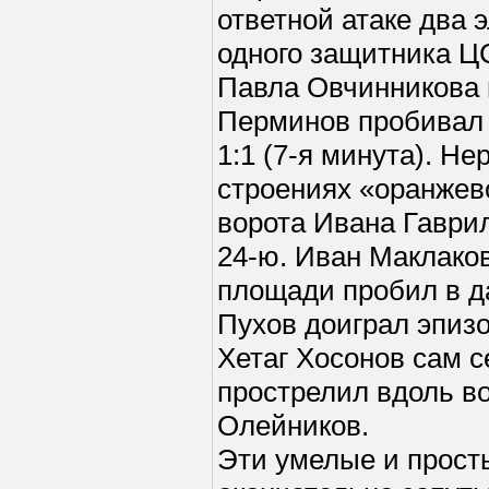
ответной атаке два 
одного защитника Ц
Павла Овчинникова п
Перминов пробивал 
1:1 (7-я минута). Н
строениях «оранжево
ворота Ивана Гаврил
24-ю. Иван Маклако
площади пробил в д
Пухов доиграл эпизо
Хетаг Хосонов сам 
прострелил вдоль во
Олейников.
Эти умелые и прост