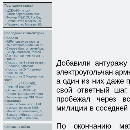
Последние статьи
ЦСКА-98 - итоги
Итоги первенства Мос...
Турнир MILK CUP в Се...
Первенство Москвы 20...
Первенство Москвы 20...
Последние комментарии
Новости
[b]Репортаж из газеты ...
был офсайд 53мин 40 се...
Скорее был гол армейце...
Гинер, Малюков, "арген...
А в чём причины столь ...
Статьи
Добавили антуражу 
Локомотив-2 стоит выше...
Спасибо, записал
Локомотив 2- Тр. резер...
электроугольчан ар
Всех занёс
Локомотив 2 Медных ник...
а один из них даже 
Фото
:):):):);):|:@:DB)B)B)...
Лучший тренер!!!!!!
свой ответный шаг
Отлчно! -- 100%---(1 г...
Павел Григорьевич посл...
пробежал через в
Теперь тренер ФШ "Локо...
Страницы
Раньше были эти: ТЕЛЕ...
милиции в соседней
я номер не знаю,1998
Maksim, к сожалению, б...
Здравствуйте,вот вы ск...
dussh@pfc-cska.com ...
По окончанию мат
Сейчас на сайте