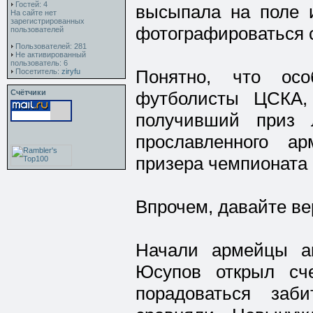
Гостей: 4
высыпала на поле 
На сайте нет
зарегистрированных
фотографироваться с
пользователей
Пользователей: 281
Не активированный
пользователь: 6
Понятно, что осо
Посетитель:
ziryfu
Счётчики
футболисты ЦСКА,
получивший приз 
прославленного ар
призера чемпионата 
Впрочем, давайте ве
Начали армейцы а
Юсупов открыл сче
порадоваться заб