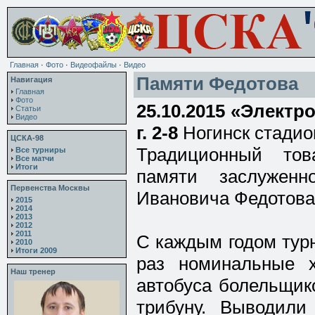
Главная
·
Фото
·
Видеофайлы
·
Видео
Памяти Федотова
Навигация
Главная
Фото
25.10.2015 «Электр
Статьи
Видео
г. 2-8
Ногинск стадио
ЦСКА-98
Традиционный то
Все турниры
Все матчи
Итоги
памяти заслуженн
Первенства Москвы
Ивановича Федотова
2015
2014
2013
2012
2011
С каждым годом турн
2010
Итоги 2009
раз номинальные 
Наш тренер
автобуса болельщик
трибуну. Выводил