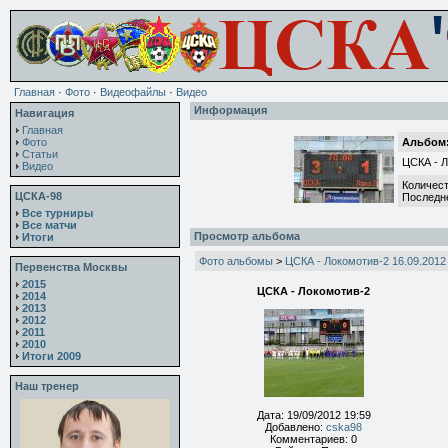
Главная
·
Фото
·
Видеофайлы
·
Видео
Информация
Навигация
Главная
Фото
Альбом:
Статьи
ЦСКА - Л
Видео
Количест
ЦСКА-98
Последн
Все турниры
Все матчи
Просмотр альбома
Итоги
Фото альбомы
>
ЦСКА - Локомотив-2 16.09.2012
Первенства Москвы
2015
ЦСКА - Локомотив-2
2014
2013
2012
2011
2010
Итоги 2009
Наш тренер
Дата: 19/09/2012 19:59
Добавлено:
cska98
Комментариев: 0