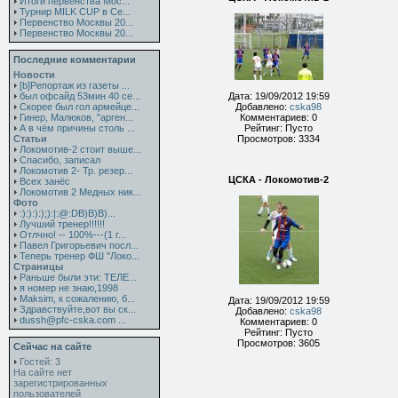
Итоги первенства Мос...
Турнир MILK CUP в Се...
Первенство Москвы 20...
Первенство Москвы 20...
Последние комментарии
Новости
[b]Репортаж из газеты ...
был офсайд 53мин 40 се...
Дата: 19/09/2012 19:59
Скорее был гол армейце...
Добавлено:
cska98
Гинер, Малюков, "арген...
Комментариев: 0
А в чём причины столь ...
Рейтинг: Пусто
Статьи
Просмотров: 3334
Локомотив-2 стоит выше...
Спасибо, записал
Локомотив 2- Тр. резер...
ЦСКА - Локомотив-2
Всех занёс
Локомотив 2 Медных ник...
Фото
:):):):);):|:@:DB)B)B)...
Лучший тренер!!!!!!
Отлчно! -- 100%---(1 г...
Павел Григорьевич посл...
Теперь тренер ФШ "Локо...
Страницы
Раньше были эти: ТЕЛЕ...
я номер не знаю,1998
Maksim, к сожалению, б...
Дата: 19/09/2012 19:59
Здравствуйте,вот вы ск...
Добавлено:
cska98
dussh@pfc-cska.com ...
Комментариев: 0
Рейтинг: Пусто
Просмотров: 3605
Сейчас на сайте
Гостей: 3
На сайте нет
зарегистрированных
пользователей