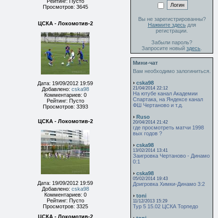
Рейтинг: Пусто
Просмотров: 3645
Вы не зарегистрированны?
ЦСКА - Локомотив-2
Нажмите здесь
для
регистрации.
Забыли пароль?
Запросите новый
здесь
.
Мини-чат
Вам необходимо залогиниться.
cska98
Дата: 19/09/2012 19:59
21/04/2014 22:12
Добавлено:
cska98
На ютубе канал Академии
Комментариев: 0
Спартака, на Яндексе канал
Рейтинг: Пусто
ФШ Чертаново и т.д.
Просмотров: 3393
Ruso
ЦСКА - Локомотив-2
20/04/2014 21:42
где просмотреть матчи 1998
вых годов ?
cska98
13/02/2014 13:41
Заигровка Чертаново - Динамо
0:1
cska98
05/02/2014 19:43
Дата: 19/09/2012 19:59
Доигровка Химки-Динамо 3:2
Добавлено:
cska98
Комментариев: 0
toni
Рейтинг: Пусто
11/12/2013 15:29
Просмотров: 3325
Тур 5 15.02 ЦСКА Торпедо
ЦСКА - Локомотив-2