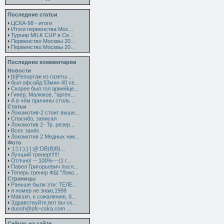
Последние статьи
ЦСКА-98 - итоги
Итоги первенства Мос...
Турнир MILK CUP в Се...
Первенство Москвы 20...
Первенство Москвы 20...
Последние комментарии
Новости
[b]Репортаж из газеты ...
был офсайд 53мин 40 се...
Скорее был гол армейце...
Гинер, Малюков, "арген...
А в чём причины столь ...
Статьи
Локомотив-2 стоит выше...
Спасибо, записал
Локомотив 2- Тр. резер...
Всех занёс
Локомотив 2 Медных ник...
Фото
:):):):);):|:@:DB)B)B)...
Лучший тренер!!!!!!
Отлчно! -- 100%---(1 г...
Павел Григорьевич посл...
Теперь тренер ФШ "Локо...
Страницы
Раньше были эти: ТЕЛЕ...
я номер не знаю,1998
Maksim, к сожалению, б...
Здравствуйте,вот вы ск...
dussh@pfc-cska.com ...
Сейчас на сайте