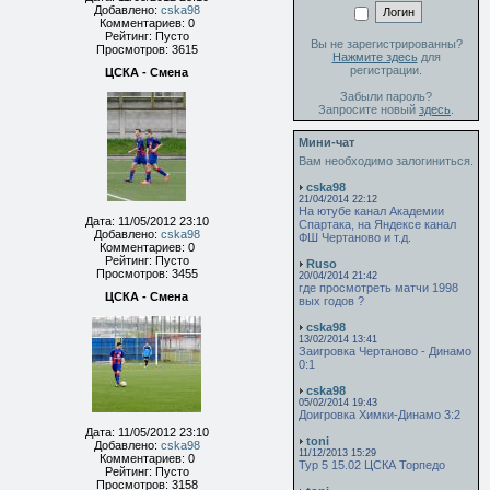
Добавлено:
cska98
Комментариев: 0
Рейтинг: Пусто
Вы не зарегистрированны?
Просмотров: 3615
Нажмите здесь
для
регистрации.
ЦСКА - Смена
Забыли пароль?
Запросите новый
здесь
.
Мини-чат
Вам необходимо залогиниться.
cska98
21/04/2014 22:12
На ютубе канал Академии
Дата: 11/05/2012 23:10
Спартака, на Яндексе канал
Добавлено:
cska98
ФШ Чертаново и т.д.
Комментариев: 0
Рейтинг: Пусто
Ruso
Просмотров: 3455
20/04/2014 21:42
где просмотреть матчи 1998
ЦСКА - Смена
вых годов ?
cska98
13/02/2014 13:41
Заигровка Чертаново - Динамо
0:1
cska98
05/02/2014 19:43
Доигровка Химки-Динамо 3:2
Дата: 11/05/2012 23:10
toni
Добавлено:
cska98
11/12/2013 15:29
Комментариев: 0
Тур 5 15.02 ЦСКА Торпедо
Рейтинг: Пусто
Просмотров: 3158