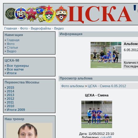
Главная
·
Фото
·
Видеофайлы
·
Видео
Информация
Навигация
Главная
Фото
Альбом:
Статьи
6.05.201
Видео
ЦСКА-98
Количест
Все турниры
Последн
Все матчи
Итоги
Просмотр альбома
Первенства Москвы
Фото альбомы
>
ЦСКА - Смена 6.05.2012
2015
2014
2013
ЦСКА - Смена
2012
2011
2010
Итоги 2009
Наш тренер
Дата: 11/05/2012 23:10
Добавлено:
cska98