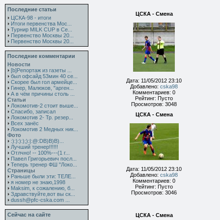
Последние статьи
ЦСКА - Смена
ЦСКА-98 - итоги
Итоги первенства Мос...
Турнир MILK CUP в Се...
Первенство Москвы 20...
Первенство Москвы 20...
Последние комментарии
Новости
[b]Репортаж из газеты ...
был офсайд 53мин 40 се...
Дата: 11/05/2012 23:10
Скорее был гол армейце...
Добавлено:
cska98
Гинер, Малюков, "арген...
Комментариев: 0
А в чём причины столь ...
Рейтинг: Пусто
Статьи
Просмотров: 3048
Локомотив-2 стоит выше...
Спасибо, записал
ЦСКА - Смена
Локомотив 2- Тр. резер...
Всех занёс
Локомотив 2 Медных ник...
Фото
:):):):);):|:@:DB)B)B)...
Лучший тренер!!!!!!
Отлчно! -- 100%---(1 г...
Павел Григорьевич посл...
Теперь тренер ФШ "Локо...
Дата: 11/05/2012 23:10
Страницы
Добавлено:
cska98
Раньше были эти: ТЕЛЕ...
Комментариев: 0
я номер не знаю,1998
Рейтинг: Пусто
Maksim, к сожалению, б...
Просмотров: 3046
Здравствуйте,вот вы ск...
dussh@pfc-cska.com ...
Сейчас на сайте
ЦСКА - Смена