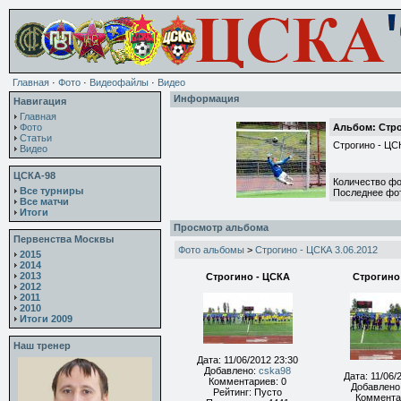
Главная
·
Фото
·
Видеофайлы
·
Видео
Информация
Навигация
Главная
Фото
Альбом: Стро
Статьи
Строгино - ЦС
Видео
ЦСКА-98
Количество фо
Все турниры
Последнее фо
Все матчи
Итоги
Просмотр альбома
Первенства Москвы
Фото альбомы
>
Строгино - ЦСКА 3.06.2012
2015
2014
2013
Строгино - ЦСКА
Строгино
2012
2011
2010
Итоги 2009
Наш тренер
Дата: 11/06/2012 23:30
Добавлено:
cska98
Дата: 11/06/
Комментариев: 0
Добавлено
Рейтинг: Пусто
Коммента