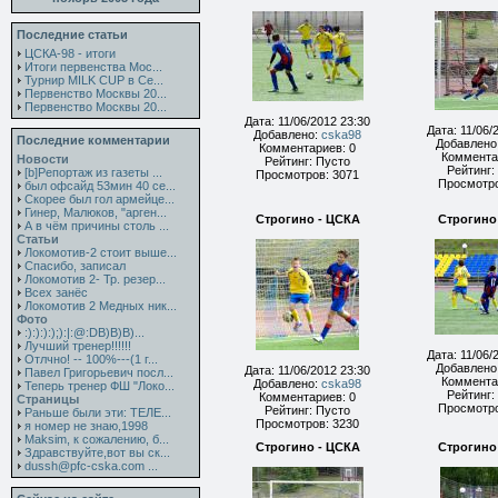
Последние статьи
ЦСКА-98 - итоги
Итоги первенства Мос...
Турнир MILK CUP в Се...
Первенство Москвы 20...
Первенство Москвы 20...
Дата: 11/06/2012 23:30
Дата: 11/06/
Добавлено:
cska98
Последние комментарии
Добавлено
Комментариев: 0
Коммента
Новости
Рейтинг: Пусто
Рейтинг:
[b]Репортаж из газеты ...
Просмотров: 3071
Просмотро
был офсайд 53мин 40 се...
Скорее был гол армейце...
Гинер, Малюков, "арген...
Строгино - ЦСКА
Строгино
А в чём причины столь ...
Статьи
Локомотив-2 стоит выше...
Спасибо, записал
Локомотив 2- Тр. резер...
Всех занёс
Локомотив 2 Медных ник...
Фото
:):):):);):|:@:DB)B)B)...
Лучший тренер!!!!!!
Дата: 11/06/
Отлчно! -- 100%---(1 г...
Добавлено
Дата: 11/06/2012 23:30
Павел Григорьевич посл...
Коммента
Добавлено:
cska98
Теперь тренер ФШ "Локо...
Рейтинг:
Комментариев: 0
Страницы
Просмотро
Рейтинг: Пусто
Раньше были эти: ТЕЛЕ...
Просмотров: 3230
я номер не знаю,1998
Maksim, к сожалению, б...
Строгино - ЦСКА
Строгино
Здравствуйте,вот вы ск...
dussh@pfc-cska.com ...