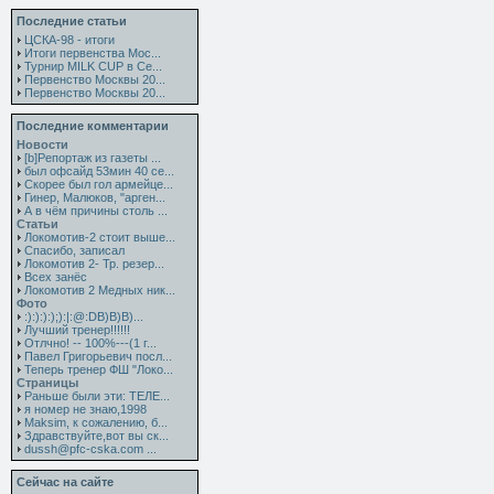
Последние статьи
ЦСКА-98 - итоги
Итоги первенства Мос...
Турнир MILK CUP в Се...
Первенство Москвы 20...
Первенство Москвы 20...
Последние комментарии
Новости
[b]Репортаж из газеты ...
был офсайд 53мин 40 се...
Скорее был гол армейце...
Гинер, Малюков, "арген...
А в чём причины столь ...
Статьи
Локомотив-2 стоит выше...
Спасибо, записал
Локомотив 2- Тр. резер...
Всех занёс
Локомотив 2 Медных ник...
Фото
:):):):);):|:@:DB)B)B)...
Лучший тренер!!!!!!
Отлчно! -- 100%---(1 г...
Павел Григорьевич посл...
Теперь тренер ФШ "Локо...
Страницы
Раньше были эти: ТЕЛЕ...
я номер не знаю,1998
Maksim, к сожалению, б...
Здравствуйте,вот вы ск...
dussh@pfc-cska.com ...
Сейчас на сайте