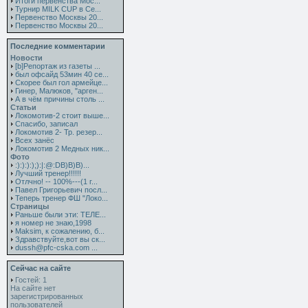
Итоги первенства Мос...
Турнир MILK CUP в Се...
Первенство Москвы 20...
Первенство Москвы 20...
Последние комментарии
Новости
[b]Репортаж из газеты ...
был офсайд 53мин 40 се...
Скорее был гол армейце...
Гинер, Малюков, "арген...
А в чём причины столь ...
Статьи
Локомотив-2 стоит выше...
Спасибо, записал
Локомотив 2- Тр. резер...
Всех занёс
Локомотив 2 Медных ник...
Фото
:):):):);):|:@:DB)B)B)...
Лучший тренер!!!!!!
Отлчно! -- 100%---(1 г...
Павел Григорьевич посл...
Теперь тренер ФШ "Локо...
Страницы
Раньше были эти: ТЕЛЕ...
я номер не знаю,1998
Maksim, к сожалению, б...
Здравствуйте,вот вы ск...
dussh@pfc-cska.com ...
Сейчас на сайте
Гостей: 1
На сайте нет
зарегистрированных
пользователей