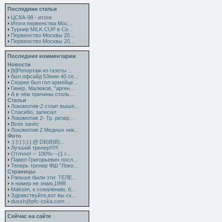
Последние статьи
ЦСКА-98 - итоги
Итоги первенства Мос...
Турнир MILK CUP в Се...
Первенство Москвы 20...
Первенство Москвы 20...
Последние комментарии
Новости
[b]Репортаж из газеты ...
был офсайд 53мин 40 се...
Скорее был гол армейце...
Гинер, Малюков, "арген...
А в чём причины столь ...
Статьи
Локомотив-2 стоит выше...
Спасибо, записал
Локомотив 2- Тр. резер...
Всех занёс
Локомотив 2 Медных ник...
Фото
:):):):);):|:@:DB)B)B)...
Лучший тренер!!!!!!
Отлчно! -- 100%---(1 г...
Павел Григорьевич посл...
Теперь тренер ФШ "Локо...
Страницы
Раньше были эти: ТЕЛЕ...
я номер не знаю,1998
Maksim, к сожалению, б...
Здравствуйте,вот вы ск...
dussh@pfc-cska.com ...
Сейчас на сайте