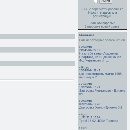
Вы не зарегистрированны?
Нажмите здесь
для
регистрации.
Забыли пароль?
Запросите новый
здесь
.
Мини-чат
Вам необходимо залогиниться.
cska98
21/04/2014 22:12
На ютубе канал Академии
Спартака, на Яндексе канал
ФШ Чертаново и т.д.
Ruso
20/04/2014 21:42
где просмотреть матчи 1998
вых годов ?
cska98
13/02/2014 13:41
Заигровка Чертаново - Динамо
0:1
cska98
05/02/2014 19:43
Доигровка Химки-Динамо 3:2
toni
11/12/2013 15:29
Тур 5 15.02 ЦСКА Торпедо
toni