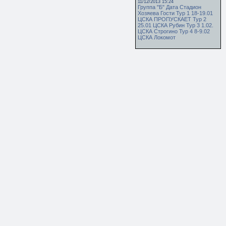
11/12/2013 15:24
Группа "Б" Дата Стадион
Хозяева Гости Тур 1 18-19.01
ЦСКА ПРОПУСКАЕТ Тур 2
25.01 ЦСКА Рубин Тур 3 1.02.
ЦСКА Строгино Тур 4 8-9.02
ЦСКА Локомот