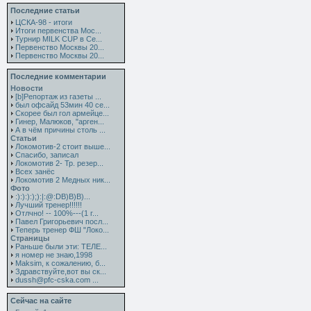
Последние статьи
ЦСКА-98 - итоги
Итоги первенства Мос...
Турнир MILK CUP в Се...
Первенство Москвы 20...
Первенство Москвы 20...
Последние комментарии
Новости
[b]Репортаж из газеты ...
был офсайд 53мин 40 се...
Скорее был гол армейце...
Гинер, Малюков, "арген...
А в чём причины столь ...
Статьи
Локомотив-2 стоит выше...
Спасибо, записал
Локомотив 2- Тр. резер...
Всех занёс
Локомотив 2 Медных ник...
Фото
:):):):);):|:@:DB)B)B)...
Лучший тренер!!!!!!
Отлчно! -- 100%---(1 г...
Павел Григорьевич посл...
Теперь тренер ФШ "Локо...
Страницы
Раньше были эти: ТЕЛЕ...
я номер не знаю,1998
Maksim, к сожалению, б...
Здравствуйте,вот вы ск...
dussh@pfc-cska.com ...
Сейчас на сайте