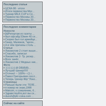
Последние статьи
ЦСКА-98 - итоги
Итоги первенства Мос...
Турнир MILK CUP в Се...
Первенство Москвы 20...
Первенство Москвы 20...
Последние комментарии
Новости
[b]Репортаж из газеты ...
был офсайд 53мин 40 се...
Скорее был гол армейце...
Гинер, Малюков, "арген...
А в чём причины столь ...
Статьи
Локомотив-2 стоит выше...
Спасибо, записал
Локомотив 2- Тр. резер...
Всех занёс
Локомотив 2 Медных ник...
Фото
:):):):);):|:@:DB)B)B)...
Лучший тренер!!!!!!
Отлчно! -- 100%---(1 г...
Павел Григорьевич посл...
Теперь тренер ФШ "Локо...
Страницы
Раньше были эти: ТЕЛЕ...
я номер не знаю,1998
Maksim, к сожалению, б...
Здравствуйте,вот вы ск...
dussh@pfc-cska.com ...
Сейчас на сайте