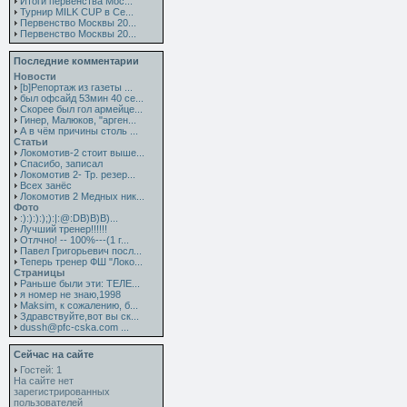
Итоги первенства Мос...
Турнир MILK CUP в Се...
Первенство Москвы 20...
Первенство Москвы 20...
Последние комментарии
Новости
[b]Репортаж из газеты ...
был офсайд 53мин 40 се...
Скорее был гол армейце...
Гинер, Малюков, "арген...
А в чём причины столь ...
Статьи
Локомотив-2 стоит выше...
Спасибо, записал
Локомотив 2- Тр. резер...
Всех занёс
Локомотив 2 Медных ник...
Фото
:):):):);):|:@:DB)B)B)...
Лучший тренер!!!!!!
Отлчно! -- 100%---(1 г...
Павел Григорьевич посл...
Теперь тренер ФШ "Локо...
Страницы
Раньше были эти: ТЕЛЕ...
я номер не знаю,1998
Maksim, к сожалению, б...
Здравствуйте,вот вы ск...
dussh@pfc-cska.com ...
Сейчас на сайте
Гостей: 1
На сайте нет
зарегистрированных
пользователей