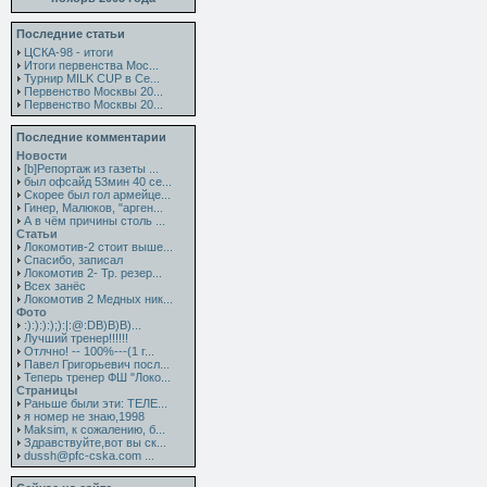
Последние статьи
ЦСКА-98 - итоги
Итоги первенства Мос...
Турнир MILK CUP в Се...
Первенство Москвы 20...
Первенство Москвы 20...
Последние комментарии
Новости
[b]Репортаж из газеты ...
был офсайд 53мин 40 се...
Скорее был гол армейце...
Гинер, Малюков, "арген...
А в чём причины столь ...
Статьи
Локомотив-2 стоит выше...
Спасибо, записал
Локомотив 2- Тр. резер...
Всех занёс
Локомотив 2 Медных ник...
Фото
:):):):);):|:@:DB)B)B)...
Лучший тренер!!!!!!
Отлчно! -- 100%---(1 г...
Павел Григорьевич посл...
Теперь тренер ФШ "Локо...
Страницы
Раньше были эти: ТЕЛЕ...
я номер не знаю,1998
Maksim, к сожалению, б...
Здравствуйте,вот вы ск...
dussh@pfc-cska.com ...