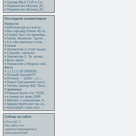
Турнир MILK CUP в Се...
Первенство Москвы 20...
Первенство Москвы 20...
Последние комментарии
Новости
[b]Репортаж из газеты ...
был офсайд 53мин 40 се...
Скорее был гол армейце...
Гинер, Малюков, "арген...
А в чём причины столь ...
Статьи
Локомотив-2 стоит выше...
Спасибо, записал
Локомотив 2- Тр. резер...
Всех занёс
Локомотив 2 Медных ник...
Фото
:):):):);):|:@:DB)B)B)...
Лучший тренер!!!!!!
Отлчно! -- 100%---(1 г...
Павел Григорьевич посл...
Теперь тренер ФШ "Локо...
Страницы
Раньше были эти: ТЕЛЕ...
я номер не знаю,1998
Maksim, к сожалению, б...
Здравствуйте,вот вы ск...
dussh@pfc-cska.com ...
Сейчас на сайте
Гостей: 2
На сайте нет
зарегистрированных
пользователей