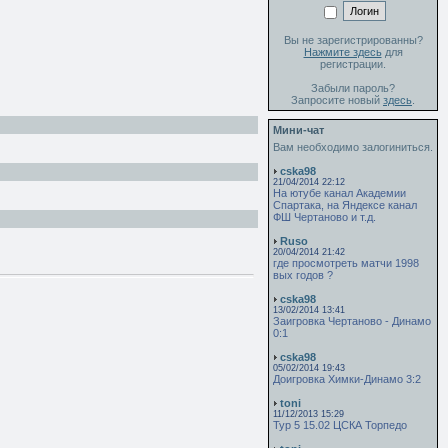
Вы не зарегистрированны?
Нажмите здесь
для
регистрации.
Забыли пароль?
Запросите новый
здесь
.
Мини-чат
Вам необходимо залогиниться.
cska98
21/04/2014 22:12
На ютубе канал Академии
Спартака, на Яндексе канал
ФШ Чертаново и т.д.
Ruso
20/04/2014 21:42
где просмотреть матчи 1998
вых годов ?
cska98
13/02/2014 13:41
Заигровка Чертаново - Динамо
0:1
cska98
05/02/2014 19:43
Доигровка Химки-Динамо 3:2
toni
11/12/2013 15:29
Тур 5 15.02 ЦСКА Торпедо