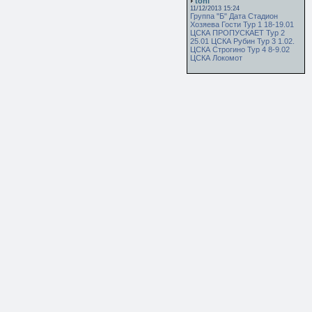
toni
11/12/2013 15:24
Группа "Б" Дата Стадион
Хозяева Гости Тур 1 18-19.01
ЦСКА ПРОПУСКАЕТ Тур 2
25.01 ЦСКА Рубин Тур 3 1.02.
ЦСКА Строгино Тур 4 8-9.02
ЦСКА Локомот