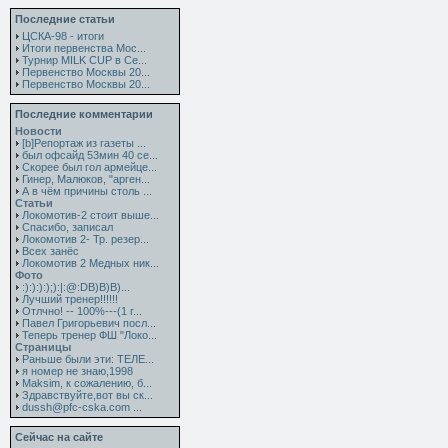
Последние статьи
ЦСКА-98 - итоги
Итоги первенства Мос...
Турнир MILK CUP в Се...
Первенство Москвы 20...
Первенство Москвы 20...
Последние комментарии
Новости
[b]Репортаж из газеты ...
был офсайд 53мин 40 се...
Скорее был гол армейце...
Гинер, Малюков, "арген...
А в чём причины столь ...
Статьи
Локомотив-2 стоит выше...
Спасибо, записал
Локомотив 2- Тр. резер...
Всех занёс
Локомотив 2 Медных ник...
Фото
:):):):);):|:@:DB)B)B)...
Лучший тренер!!!!!!
Отлчно! -- 100%---(1 г...
Павел Григорьевич посл...
Теперь тренер ФШ "Локо...
Страницы
Раньше были эти: ТЕЛЕ...
я номер не знаю,1998
Maksim, к сожалению, б...
Здравствуйте,вот вы ск...
dussh@pfc-cska.com ...
Сейчас на сайте