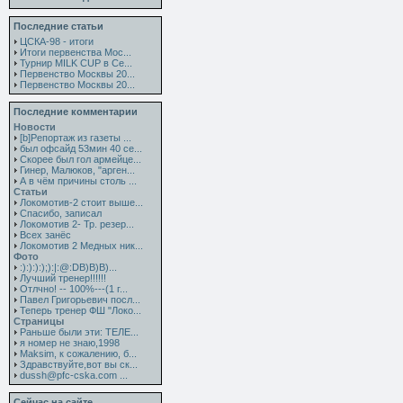
Последние статьи
ЦСКА-98 - итоги
Итоги первенства Мос...
Турнир MILK CUP в Се...
Первенство Москвы 20...
Первенство Москвы 20...
Последние комментарии
Новости
[b]Репортаж из газеты ...
был офсайд 53мин 40 се...
Скорее был гол армейце...
Гинер, Малюков, "арген...
А в чём причины столь ...
Статьи
Локомотив-2 стоит выше...
Спасибо, записал
Локомотив 2- Тр. резер...
Всех занёс
Локомотив 2 Медных ник...
Фото
:):):):);):|:@:DB)B)B)...
Лучший тренер!!!!!!
Отлчно! -- 100%---(1 г...
Павел Григорьевич посл...
Теперь тренер ФШ "Локо...
Страницы
Раньше были эти: ТЕЛЕ...
я номер не знаю,1998
Maksim, к сожалению, б...
Здравствуйте,вот вы ск...
dussh@pfc-cska.com ...
Сейчас на сайте