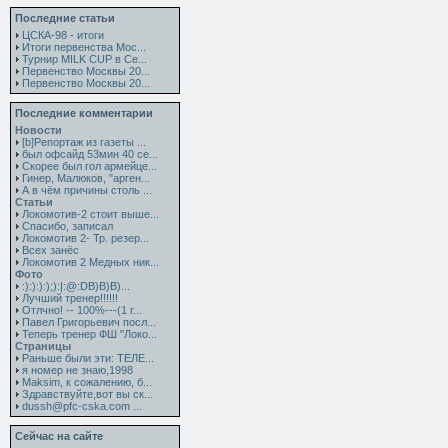
Последние статьи
ЦСКА-98 - итоги
Итоги первенства Мос...
Турнир MILK CUP в Се...
Первенство Москвы 20...
Первенство Москвы 20...
Последние комментарии
Новости
[b]Репортаж из газеты ...
был офсайд 53мин 40 се...
Скорее был гол армейце...
Гинер, Малюков, "арген...
А в чём причины столь ...
Статьи
Локомотив-2 стоит выше...
Спасибо, записал
Локомотив 2- Тр. резер...
Всех занёс
Локомотив 2 Медных ник...
Фото
:):):):);):|:@:DB)B)B)...
Лучший тренер!!!!!!
Отлчно! -- 100%---(1 г...
Павел Григорьевич посл...
Теперь тренер ФШ "Локо...
Страницы
Раньше были эти: ТЕЛЕ...
я номер не знаю,1998
Maksim, к сожалению, б...
Здравствуйте,вот вы ск...
dussh@pfc-cska.com ...
Сейчас на сайте