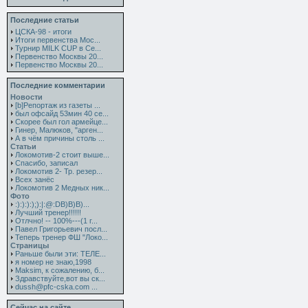
Последние статьи
ЦСКА-98 - итоги
Итоги первенства Мос...
Турнир MILK CUP в Се...
Первенство Москвы 20...
Первенство Москвы 20...
Последние комментарии
Новости
[b]Репортаж из газеты ...
был офсайд 53мин 40 се...
Скорее был гол армейце...
Гинер, Малюков, "арген...
А в чём причины столь ...
Статьи
Локомотив-2 стоит выше...
Спасибо, записал
Локомотив 2- Тр. резер...
Всех занёс
Локомотив 2 Медных ник...
Фото
:):):):);):|:@:DB)B)B)...
Лучший тренер!!!!!!
Отлчно! -- 100%---(1 г...
Павел Григорьевич посл...
Теперь тренер ФШ "Локо...
Страницы
Раньше были эти: ТЕЛЕ...
я номер не знаю,1998
Maksim, к сожалению, б...
Здравствуйте,вот вы ск...
dussh@pfc-cska.com ...
Сейчас на сайте