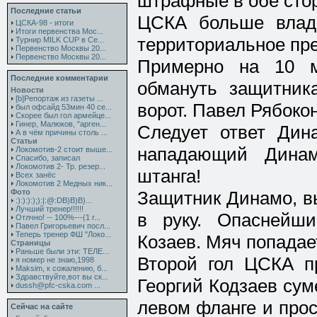
штрафные в обе сто
Последние статьи
ЦСКА больше влад
ЦСКА-98 - итоги
Итоги первенства Мос...
территориальное пр
Турнир MILK CUP в Се...
Первенство Москвы 20...
Первенство Москвы 20...
Примерно на 10 м
Последние комментарии
обмануть защитник
Новости
[b]Репортаж из газеты ...
ворот. Павел Рябокон
был офсайд 53мин 40 се...
Скорее был гол армейце...
Гинер, Малюков, "арген...
Следует ответ Дин
А в чём причины столь ...
Статьи
нападающий Динам
Локомотив-2 стоит выше...
Спасибо, записал
Локомотив 2- Тр. резер...
штанга!
Всех занёс
Локомотив 2 Медных ник...
Фото
Защитник Динамо, в
:):):):);):|:@:DB)B)B)...
Лучший тренер!!!!!!
в руку. Опаснейш
Отлчно! -- 100%---(1 г...
Павел Григорьевич посл...
Теперь тренер ФШ "Локо...
Козаев. Мяч попадает
Страницы
Раньше были эти: ТЕЛЕ...
Второй гол ЦСКА пр
я номер не знаю,1998
Maksim, к сожалению, б...
Здравствуйте,вот вы ск...
Георгий Кодзаев сум
dussh@pfc-cska.com ...
левом фланге и прос
Сейчас на сайте