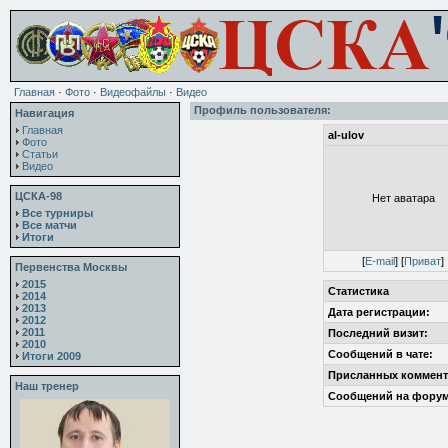
Главная
·
Фото
·
Видеофайлы
·
Видео
Профиль пользователя:
Навигация
Главная
al-ulov
Фото
Статьи
Видео
ЦСКА-98
Нет аватара
Все турниры
Все матчи
Итоги
[
E-mail
] [
Приват
]
Первенства Москвы
2015
Статистика
2014
2013
Дата регистрации:
2012
2011
Последний визит:
2010
Сообщений в чате:
Итоги 2009
Присланных коммент
Наш тренер
Сообщений на форум