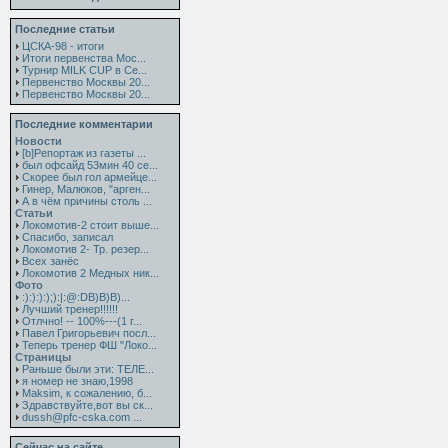
Последние статьи
ЦСКА-98 - итоги
Итоги первенства Мос...
Турнир MILK CUP в Се...
Первенство Москвы 20...
Первенство Москвы 20...
Последние комментарии
Новости
[b]Репортаж из газеты ...
был офсайд 53мин 40 се...
Скорее был гол армейце...
Гинер, Малюков, "арген...
А в чём причины столь ...
Статьи
Локомотив-2 стоит выше...
Спасибо, записал
Локомотив 2- Тр. резер...
Всех занёс
Локомотив 2 Медных ник...
Фото
:):):):);):|:@:DB)B)B)...
Лучший тренер!!!!!!
Отлчно! -- 100%---(1 г...
Павел Григорьевич посл...
Теперь тренер ФШ "Локо...
Страницы
Раньше были эти: ТЕЛЕ...
я номер не знаю,1998
Maksim, к сожалению, б...
Здравствуйте,вот вы ск...
dussh@pfc-cska.com ...
Сейчас на сайте