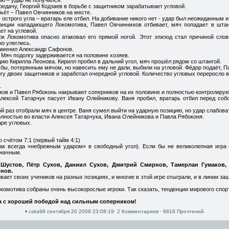
ю – удар не получился.
едачу, Георгий Кодзаев в борьбе с защитником зарабатывает угловой.
ьёт – Павел Овчинников на месте.
 острого угла – вратарь еле отбил. На добивание никого нет - удар был неожиданным 
анции нападающего Локомотива, Павел Овчинников отбивает, мяч попадает в штан
т на угловой.
ок Локомотива опасно атаковал его прямой ногой. Этот эпизод стал причиной сло
но улеглись.
аменил Александр Сафонов.
яч подолгу задерживается на половине хозяев.
ию Кирилла Леонова. Кирилл пробил в дальний угол, мяч прошёл рядом со штангой.
бы, потерянным мячом, но навесить ему не дали, выбили на угловой. Фёдор подаёт, П
гу двоих защитников и заработал очередной угловой. Количество угловых переросло в 
.
ов и Павел Рябоконь накрывают соперников на их половине и полностью контролируют
Алексей Татарчук пасует Ивану Олейникову. Ваня пробил, вратарь отбил перед соб
 раз отобрали мяч в центре. Ваня сумел выйти на ударную позицию, но удар слабоват
олностью во власти Алексея Татарчука, Ивана Олейникова и Павла Рябоконя.
ре угловых.
 счётом 7:1 (первый тайм 4:1)
ак всегда «небрежным ударом» в свободный угол). Если бы не великолепная игра
значным.
Шустов, Пётр Сухов, Даниил Сухов, Дмитрий Смирнов, Тамерлан Гумаков,
нов.
ает своих учеников на разных позициях, и многие в этой игре отыграли, и в линии защ
Локомотива собраны очень высокорослые игроки. Так сказать, тенденции мирового спор
ра с хорошей победой над сильным соперником!
cska98
сентября 20 2008 23:08:19·
2 Комментариев
· 6818 Прочтений