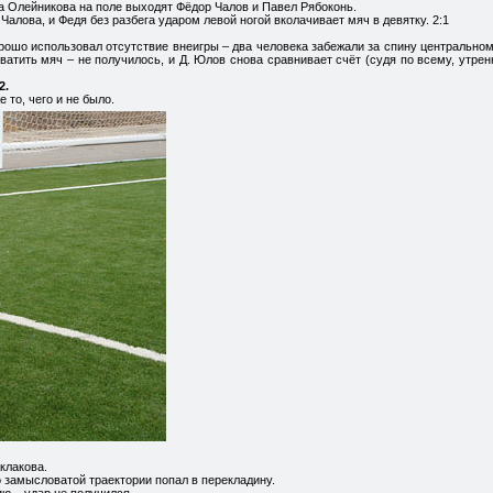
а Олейникова на поле выходят Фёдор Чалов и Павел Рябоконь.
алова, и Федя без разбега ударом левой ногой вколачивает мяч в девятку. 2:1
рошо использовал отсутствие внеигры – два человека забежали за спину центральном
атить мяч – не получилось, и Д. Юлов снова сравнивает счёт (судя по всему, утрен
2.
е то, чего и не было.
клакова.
 замысловатой траектории попал в перекладину.