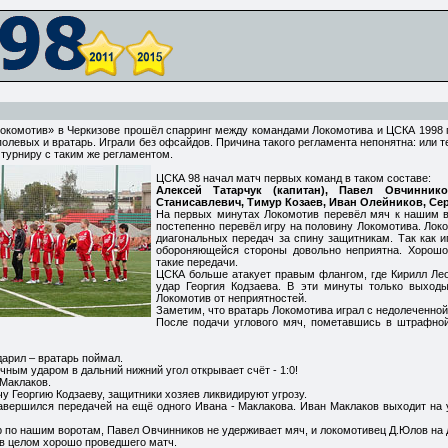
Локомотив» в Черкизове прошёл спарринг между командами Локомотива и ЦСКА 1998 
 полевых и вратарь. Играли без офсайдов. Причина такого регламента непонятна: или 
о турниру с таким же регламентом.
ЦСКА 98 начал матч первых команд в таком составе:
Алексей Татарчук (капитан), Павел Овчинник
Станисавлевич, Тимур Козаев, Иван Олейников, Сер
На первых минутах Локомотив перевёл мяч к нашим в
постепенно перевёл игру на половину Локомотива. Лок
диагональных передач за спину защитникам. Так как и
обороняющейся стороны довольно неприятна. Хорошо
такие передачи.
ЦСКА больше атакует правым флангом, где Кирилл Лео
удар Георгия Кодзаева. В эти минуты только выход
Локомотив от неприятностей.
Заметим, что вратарь Локомотива играл с недолеченной
После подачи углового мяч, пометавшись в штрафной,
дарил – вратарь поймал.
ичным ударом в дальний нижний угол открывает счёт - 1:0!
 Маклаков.
у Георгию Кодзаеву, защитники хозяев ликвидируют угрозу.
вершился передачей на ещё одного Ивана - Маклакова. Иван Маклаков выходит на 
р по нашим воротам, Павел Овчинников не удерживает мяч, и локомотивец Д.Юлов на д
 в целом хорошо проведшего матч.