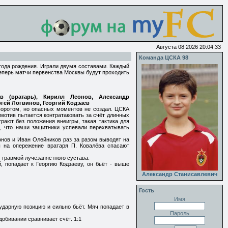
Августа 08 2026 20:04:33
Команда ЦСКА 98
года рождения. Играли двумя составами. Каждый
теперь матчи первенства Москвы будут проходить
ов (вратарь), Кирилл Леонов, Александр
гей Логвинов, Георгий Кодзаев
оротом, но опасных моментов не создал. ЦСКА
омотив пытается контратаковать за счёт длинных
грают без положения внеигры, такая тактика для
, что наши защитники успевали перехватывать
нов и Иван Олейников раз за разом выводят на
ы на опережение вратаря П. Ковалёва спасают
 травмой лучезапястного сустава.
 попадает к Георгию Кодзаеву, он бьёт - выше
Александр Станисавлевич
Гость
Имя
ударную позицию и сильно бьёт. Мяч попадает в
Пароль
обивании сравнивает счёт. 1:1