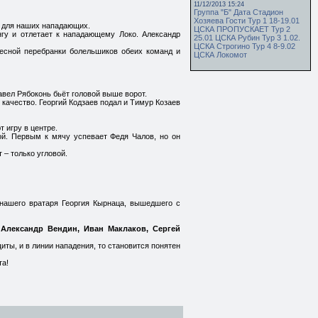
11/12/2013 15:24
Группа "Б" Дата Стадион
Хозяева Гости Тур 1 18-19.01
и для наших нападающих.
ЦСКА ПРОПУСКАЕТ Тур 2
гу и отлетает к нападающему Локо. Александр
25.01 ЦСКА Рубин Тур 3 1.02.
ЦСКА Строгино Тур 4 8-9.02
весной перебранки болельшиков обеих команд и
ЦСКА Локомот
авел Рябоконь бьёт головой выше ворот.
качество. Георгий Кодзаев подал и Тимур Козаев
 игру в центре.
ой. Первым к мячу успевает Федя Чалов, но он
 – только угловой.
 нашего вратаря Георгия Кырнаца, вышедшего с
 Александр Вендин, Иван Маклаков, Сергей
иты, и в линии нападения, то становится понятен
та!