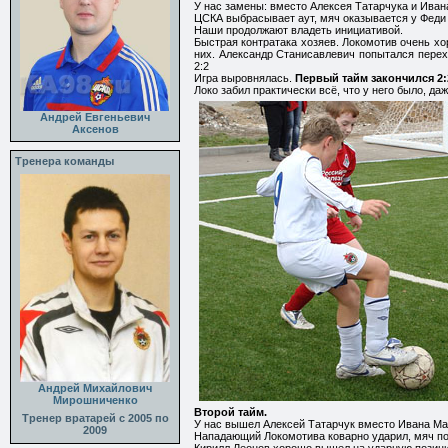
У нас замены: вместо Алексея Татарчука и Иван
ЦСКА выбрасывает аут, мяч оказывается у Феди Ч
Наши продолжают владеть инициативой.
Быстрая контратака хозяев. Локомотив очень хо
них. Александр Станисавлевич попытался перехв
2:2
Игра выровнялась.
Первый тайм закончился 2:
Локо забил практически всё, что у него было, даж
Андрей Евгеньевич
Аксенов
Тренера команды
Андрей Михайлович
Мирошниченко
Второй тайм.
Тренер вратарей с 2005 по
У нас вышел Алексей Татарчук вместо Ивана Ма
2009
Нападающий Локомотива коварно ударил, мяч по