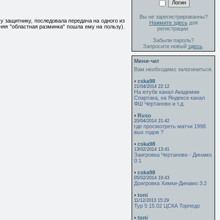
Вы не зарегистрированны?
у защитнику, последовала передача на одного из
Нажмите здесь
для
няя "областная разминка" пошла ему на пользу).
регистрации.
Забыли пароль?
Запросите новый
здесь
.
Мини-чат
Вам необходимо залогиниться.
cska98
21/04/2014 22:12
На ютубе канал Академии
Спартака, на Яндексе канал
ФШ Чертаново и т.д.
Ruso
20/04/2014 21:42
где просмотреть матчи 1998
вых годов ?
cska98
13/02/2014 13:41
Заигровка Чертаново - Динамо
0:1
cska98
05/02/2014 19:43
Доигровка Химки-Динамо 3:2
toni
11/12/2013 15:29
Тур 5 15.02 ЦСКА Торпедо
toni