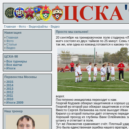
Главная
·
Фото
·
Видеофайлы
·
Видео
Просто мы сильнее!
Навигация
Главная
20 сентября на тренировочном поле стадиона «
Фото
матч состоял из двух таймов по 25 минут. Семь
Статьи
так же, или одна из команд готовится к какому-т
Видео
ЦСКА-98
Все турниры
Все матчи
Итоги
Первенства Москвы
2015
2014
2013
2012
2011
ворот.
2010
Постепенно инициатива переходит к нам.
Итоги 2009
Георгий Кодзаев обокрал защитников и хорошо у
Георгий во второй раз обокрал защитников и отл
Вместо Сергея Логвинова на поле выходит Иван
Наш тренер
Кирилл со второй попытки даёт отличную передач
Хороший проход из глубины Вани Олейникова за
штангу и отлетает в поле.
Тут же Локомотив сравнивает счёт. Плотный уда
Это была единственная ошибка нашего вратаря,