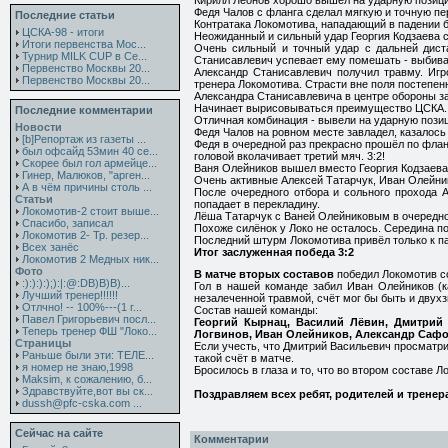
Кирилл Леонов хорошо вышел на ударную позици
Федя Чалов с фланга сделал мягкую и точную пер
Последние статьи
Контратака Локомотива, нападающий в падении б
ЦСКА-98 - итоги
Неожиданный и сильный удар Георгия Кодзаева с
Итоги первенства Мос...
Очень сильный и точный удар с дальней дист
Турнир MILK CUP в Се...
Станисавлевич успевает ему помешать - выбивае
Первенство Москвы 20...
Александр Станисавлевич получил травму. Игр
Первенство Москвы 20...
тренера Локомотива. Страсти вне поля постепен
Александра Станисавлевича в центре обороны з
Начинает вырисовываться преимущество ЦСКА. М
Последние комментарии
Отличная комбинация - вывели на ударную позиц
Новости
Федя Чалов на ровном месте завладел, казалось 
[b]Репортаж из газеты ...
Федя в очередной раз прекрасно прошёл по флан
был офсайд 53мин 40 се...
головой вколачивает третий мяч. 3:2!
Скорее был гол армейце...
Ваня Олейников вышел вместо Георгия Кодзаева
Гинер, Малюков, "арген...
Очень активные Алексей Татарчук, Иван Олейник
А в чём причины столь ...
После очередного отбора и сольного прохода 
Статьи
попадает в перекладину.
Локомотив-2 стоит выше...
Лёша Татарчук с Ваней Олейниковым в очередной
Спасибо, записал
Похоже силёнок у Локо не осталось. Середина п
Локомотив 2- Тр. резер...
Последний штурм Локомотива привёл только к па
Всех занёс
Итог заслуженная победа 3:2
Локомотив 2 Медных ник...
Фото
В матче вторых составов
победил Локомотив со
:):):):);):|:@:DB)B)B)...
Гол в нашей команде забил Иван Олейников (к
Лучший тренер!!!!!!
незалеченной травмой, счёт мог бы быть и двух
Отлчно! -- 100%---(1 г...
Состав нашей команды:
Павел Григорьевич посл...
Георгий Кырнац, Василий Лёвин, Дмитрий 
Теперь тренер ФШ "Локо...
Логвинов, Иван Олейников, Александр Сафо
Страницы
Если учесть, что Дмитрий Васильевич просматрив
Раньше были эти: ТЕЛЕ...
такой счёт в матче.
я номер не знаю,1998
Бросилось в глаза и то, что во втором составе 
Maksim, к сожалению, б...
Здравствуйте,вот вы ск...
Поздравляем всех ребят, родителей и трене
dussh@pfc-cska.com ...
Сейчас на сайте
Комментарии