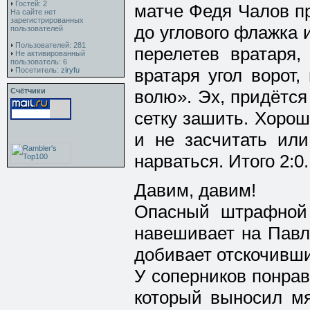
Гостей: 2
матче Федя Чалов п
На сайте нет
зарегистрированных
до углового флажка 
пользователей
Пользователей: 281
перелетев вратаря,
Не активированный
пользователь: 6
вратаря угол ворот,
Посетитель:
ziryfu
Счётчики
волю». Эх, придётся
сетку зашить. Хорош
и не засчитать или
нарваться. Итого 2:0.
Давим, давим!
Опасный штрафной 
навешивает на Павл
добивает отскочивши
У соперников понра
который выносил мя