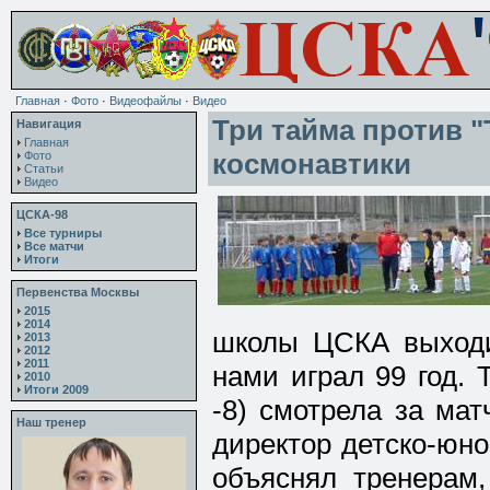
Главная
·
Фото
·
Видеофайлы
·
Видео
Три тайма против 
Навигация
Главная
космонавтики
Фото
Статьи
Видео
ЦСКА-98
Все турниры
Все матчи
Итоги
Первенства Москвы
2015
2014
школы ЦСКА выходи
2013
2012
2011
нами играл 99 год. Т
2010
Итоги 2009
-8) смотрела за мат
Наш тренер
директор детско-юно
объяснял тренерам,