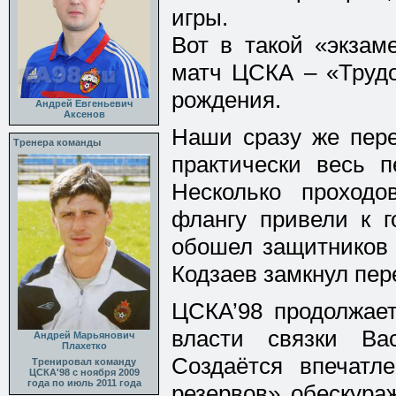
игры.
Вот в такой «экзам
матч ЦСКА – «Трудо
рождения.
Андрей Евгеньевич
Аксенов
Наши сразу же пере
Тренера команды
практически весь 
Несколько проход
флангу привели к г
обошел защитников 
Кодзаев замкнул пере
ЦСКА’98 продолжает
власти связки В
Андрей Марьянович
Плахетко
Создаётся впечатл
Тренировал команду
ЦСКА'98 с ноября 2009
года по июль 2011 года
резервов» обескура