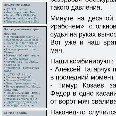
Последние статьи
такого давления.
ЦСКА-98 - итоги
Итоги первенства Мос...
Турнир MILK CUP в Се...
Минуте на десятой 
Первенство Москвы 20...
Первенство Москвы 20...
«рабочем» столкн
Последние комментарии
судья на руках выно
Новости
[b]Репортаж из газеты ...
был офсайд 53мин 40 се...
Вот уже и наш врат
Скорее был гол армейце...
Гинер, Малюков, "арген...
мяч.
А в чём причины столь ...
Статьи
Локомотив-2 стоит выше...
Спасибо, записал
Наши комбинируют:
Локомотив 2- Тр. резер...
Всех занёс
- Алексей Татарчук 
Локомотив 2 Медных ник...
Фото
:):):):);):|:@:DB)B)B)...
в последний момент 
Лучший тренер!!!!!!
Отлчно! -- 100%---(1 г...
- Тимур Козаев з
Павел Григорьевич посл...
Теперь тренер ФШ "Локо...
Страницы
Фёдор в одно касани
Раньше были эти: ТЕЛЕ...
я номер не знаю,1998
Maksim, к сожалению, б...
от ворот мяч свалива
Здравствуйте,вот вы ск...
dussh@pfc-cska.com ...
Наконец-то случилс
Сейчас на сайте