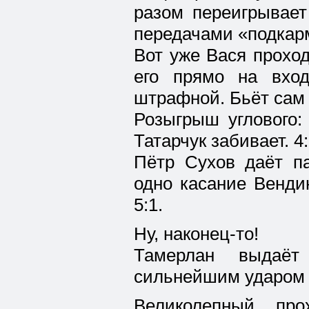
разом переигрывает
передачами «подкар
Вот уже Вася проход
его прямо на вхо
штрафной. Бьёт сам
Розыгрыш углового:
Татарчук забивает. 4:
Пётр Сухов даёт па
одно касание Венди
5:1.
Ну, наконец-то!
Тамерлан выдаёт
сильнейшим ударом п
Великолепный про