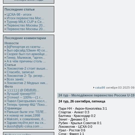
Последние статьи
ЦСКА-98 - итоги
Итоги первенства Мос...
Турнир MILK CUP в Се...
Первенство Москвы 20...
Первенство Москвы 20...
Последние комментарии
Новости
[b]Репортаж из газеты ...
был офсайд 53мин 40 се...
Скорее был гол армейце...
Гинер, Малюков, "арген...
А в чём причины столь ...
Статьи
Локомотив-2 стоит выше...
Спасибо, записал
Локомотив 2- Тр. резер...
Всех занёс
Локомотив 2 Медных ник...
Фото
cska98
октября 03 2025 09
:):):):);):|:@:DB)B)B)...
Лучший тренер!!!!!!
24 тур - Молодёжное первенство России U-19
Отлчно! -- 100%---(1 г...
Павел Григорьевич посл...
24 тур, 26 сентября, пятница
Теперь тренер ФШ "Локо...
Страницы
Пари НН - Акрон-Коноплёва 3:1
Раньше были эти: ТЕЛЕ...
Спартак - Ахмат 0:3
я номер не знаю,1998
Балтика - Краснодар 0:2
Maksim, к сожалению, б...
Зенит - Динамо 9:1
Здравствуйте,вот вы ск...
Рубин - Крылья Советов 0:1
dussh@pfc-cska.com ...
Локомотив - ЦСКА 0:0
Урал - Ростов 0:6
Сочи - Факел 1:1