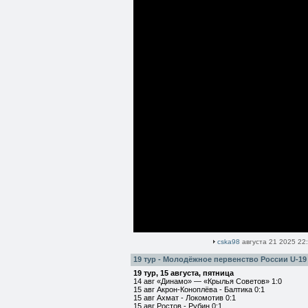
cska98
августа 21 2025 22
19 тур - Молодёжное первенство России U-19
19 тур, 15 августа, пятница
14 авг «Динамо» — «Крылья Советов» 1:0
15 авг Акрон-Коноплёва - Балтика 0:1
15 авг Ахмат - Локомотив 0:1
15 авг Ростов - Рубин 0:1