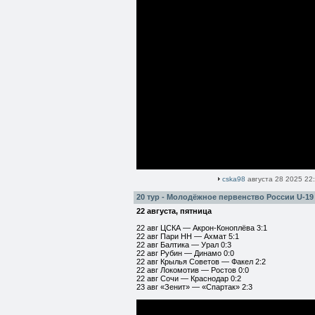
cska98
августа 28 2025 22
20 тур - Молодёжное первенство России U-19
22 августа, пятница
22 авг ЦСКА — Акрон-Коноплёва 3:1
22 авг Пари НН — Ахмат 5:1
22 авг Балтика — Урал 0:3
22 авг Рубин — Динамо 0:0
22 авг Крылья Советов — Факел 2:2
22 авг Локомотив — Ростов 0:0
22 авг Сочи — Краснодар 0:2
23 авг «Зенит» — «Спартак» 2:3