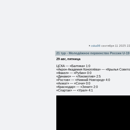
cska98
сентября 11 2025 22
21 тур - Молодёжное первенство России U-19
29 авг, пятница
ЦСКА — «Балтика» 1:0
«Акрон-Академия Коноплёва» — «Крылья Совето
«Факел» — «Рубин» 0:0
«Динамо» — «Локомотив» 2:5
«Ростов» — «Нижний Новгород» 4:0
«Ахмат» — «Сочи» 0:0
«Краснодар» — «Зенит» 2:0
«Спартак» — «Урал» 4:1