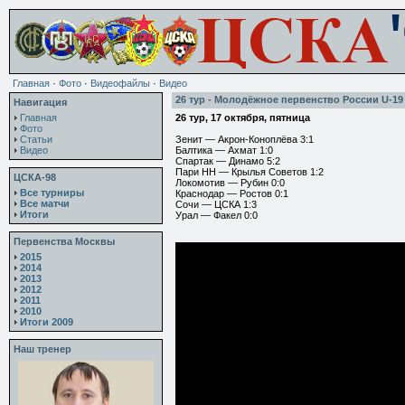
Главная
·
Фото
·
Видеофайлы
·
Видео
26 тур - Молодёжное первенство России U-19
Навигация
Главная
26 тур, 17 октября, пятница
Фото
Статьи
Зенит — Акрон-Коноплёва 3:1
Видео
Балтика — Ахмат 1:0
Спартак — Динамо 5:2
Пари НН — Крылья Советов 1:2
ЦСКА-98
Локомотив — Рубин 0:0
Все турниры
Краснодар — Ростов 0:1
Все матчи
Сочи — ЦСКА 1:3
Итоги
Урал — Факел 0:0
Первенства Москвы
2015
2014
2013
2012
2011
2010
Итоги 2009
Наш тренер