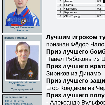
2
Динамо
0:3
3
Спартак
2:6
4
ФК Москва
0:2
5
Чертаново
1:2
6
ФШМ Торпедо
0:2
Андрей Евгеньевич
Аксенов
Лучшим игроком т
Тренера команды
признан Фёдор Чало
Приз лучшего бом
Павел Рябоконь из 
Приз лучшего врат
Зириков из Динамо
Приз лучшего защи
Андрей Михайлович
Ширяев
Егор Кондаков из Че
Тренер вратарей
Приз лучшего пол
Последние статьи
- Александр Вульфо
ЦСКА-98 - итоги
Итоги первенства Мос...