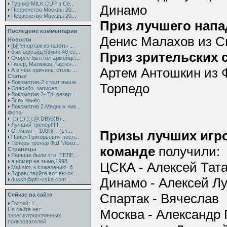
Турнир MILK CUP в Се...
Динамо
Первенство Москвы 20...
Первенство Москвы 20...
Приз лучшего нап
Последние комментарии
Денис Малахов из С
Новости
[b]Репортаж из газеты ...
был офсайд 53мин 40 се...
Приз зрительских 
Скорее был гол армейце...
Гинер, Малюков, "арген...
Артем Антошкин из
А в чём причины столь ...
Статьи
Локомотив-2 стоит выше...
Торпедо
Спасибо, записал
Локомотив 2- Тр. резер...
Всех занёс
Локомотив 2 Медных ник...
Фото
:):):):);):|:@:DB)B)B)...
Лучший тренер!!!!!!
Отлчно! -- 100%---(1 г...
Призы лучших игр
Павел Григорьевич посл...
Теперь тренер ФШ "Локо...
команде
получили:
Страницы
Раньше были эти: ТЕЛЕ...
я номер не знаю,1998
ЦСКА - Алексей Тат
Maksim, к сожалению, б...
Здравствуйте,вот вы ск...
Динамо - Алексей Л
dussh@pfc-cska.com ...
Спартак - Вячеслав
Сейчас на сайте
Гостей: 1
На сайте нет
Москва - Александр
зарегистрированных
пользователей