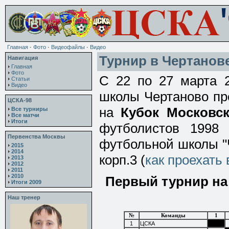
Главная
·
Фото
·
Видеофайлы
·
Видео
Турнир в Чертанове
Навигация
Главная
Фото
С 22 по 27 марта 
Статьи
Видео
школы Чертаново пр
ЦСКА-98
на
Кубок Московс
Все турниры
Все матчи
Итоги
футболистов 1998
Первенства Москвы
футбольной школы "Ч
2015
2014
корп.3 (
как проехать
2013
2012
2011
2010
Первый турнир на
Итоги 2009
Наш тренер
№
Команды
1
1
ЦСКА