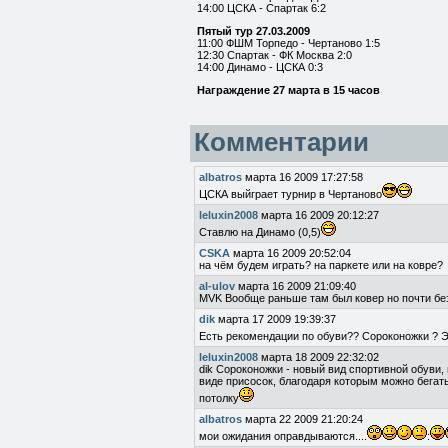
14:00 ЦСКА - Спартак 6:2
Пятый тур 27.03.2009
11:00 ФШМ Торпедо - Чертаново 1:5
12:30 Спартак - ФК Москва 2:0
14:00 Динамо - ЦСКА 0:3
Награждение 27 марта в 15 часов
Комментарии
albatros
марта 16 2009 17:27:58
ЦСКА выйграет турнир в Чертаново
leluxin2008
марта 16 2009 20:12:27
Ставлю на Динамо (0,5)
CSKA
марта 16 2009 20:52:04
на чём будем играть? на паркете или на ковре?
al-ulov
марта 16 2009 21:09:40
MVK Вообще раньше там был ковер но почти без 
dik
марта 17 2009 19:39:37
Есть рекомендации по обуви?? Сороконожки ? Э
leluxin2008
марта 18 2009 22:32:02
dik Сороконожки - новый вид спортивной обуви
виде присосок, благодаря которым можно бегать 
потолку
albatros
марта 22 2009 21:20:24
мои ожидания оправдываются....
: