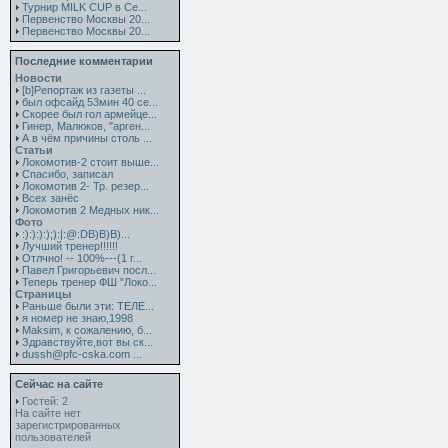
Турнир MILK CUP в Се...
Первенство Москвы 20...
Первенство Москвы 20...
Последние комментарии
Новости
[b]Репортаж из газеты ...
был офсайд 53мин 40 се...
Скорее был гол армейце...
Гинер, Малюков, "арген...
А в чём причины столь ...
Статьи
Локомотив-2 стоит выше...
Спасибо, записал
Локомотив 2- Тр. резер...
Всех занёс
Локомотив 2 Медных ник...
Фото
:):):):);):|:@:DB)B)B)...
Лучший тренер!!!!!!
Отлчно! -- 100%---(1 г...
Павел Григорьевич посл...
Теперь тренер ФШ "Локо...
Страницы
Раньше были эти: ТЕЛЕ...
я номер не знаю,1998
Maksim, к сожалению, б...
Здравствуйте,вот вы ск...
dussh@pfc-cska.com ...
Сейчас на сайте
Гостей: 2
На сайте нет
зарегистрированных
пользователей