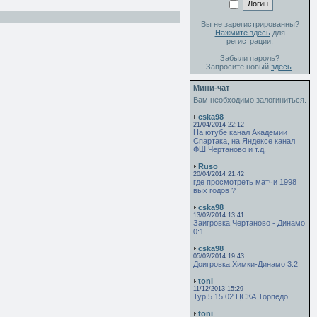
Вы не зарегистрированны?
Нажмите здесь
для
регистрации.
Забыли пароль?
Запросите новый
здесь
.
Мини-чат
Вам необходимо залогиниться.
cska98
21/04/2014 22:12
На ютубе канал Академии
Спартака, на Яндексе канал
ФШ Чертаново и т.д.
Ruso
20/04/2014 21:42
где просмотреть матчи 1998
вых годов ?
cska98
13/02/2014 13:41
Заигровка Чертаново - Динамо
0:1
cska98
05/02/2014 19:43
Доигровка Химки-Динамо 3:2
toni
11/12/2013 15:29
Тур 5 15.02 ЦСКА Торпедо
toni