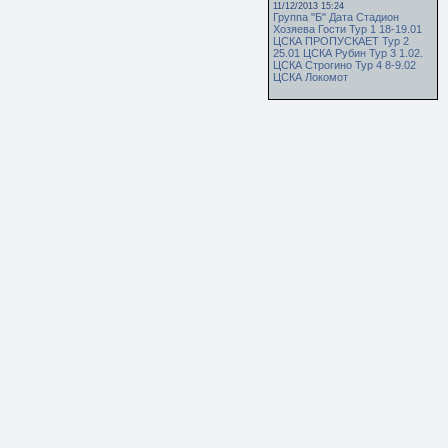
11/12/2013 15:24
Группа "Б" Дата Стадион
Хозяева Гости Тур 1 18-19.01
ЦСКА ПРОПУСКАЕТ Тур 2
25.01 ЦСКА Рубин Тур 3 1.02.
ЦСКА Строгино Тур 4 8-9.02
ЦСКА Локомот