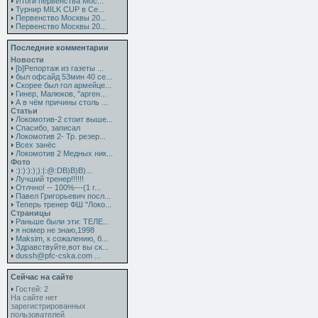
Итоги первенства Мос...
Турнир MILK CUP в Се...
Первенство Москвы 20...
Первенство Москвы 20...
Последние комментарии
Новости
[b]Репортаж из газеты ...
был офсайд 53мин 40 се...
Скорее был гол армейце...
Гинер, Малюков, "арген...
А в чём причины столь ...
Статьи
Локомотив-2 стоит выше...
Спасибо, записал
Локомотив 2- Тр. резер...
Всех занёс
Локомотив 2 Медных ник...
Фото
:):):):);):|:@:DB)B)B)...
Лучший тренер!!!!!!
Отлчно! -- 100%---(1 г...
Павел Григорьевич посл...
Теперь тренер ФШ "Локо...
Страницы
Раньше были эти: ТЕЛЕ...
я номер не знаю,1998
Maksim, к сожалению, б...
Здравствуйте,вот вы ск...
dussh@pfc-cska.com ...
Сейчас на сайте
Гостей: 2
На сайте нет
зарегистрированных
пользователей