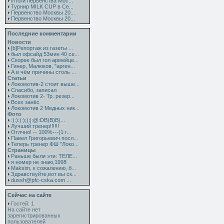
Итоги первенства Мос...
Турнир MILK CUP в Се...
Первенство Москвы 20...
Первенство Москвы 20...
Последние комментарии
Новости
[b]Репортаж из газеты ...
был офсайд 53мин 40 се...
Скорее был гол армейце...
Гинер, Малюков, "арген...
А в чём причины столь ...
Статьи
Локомотив-2 стоит выше...
Спасибо, записал
Локомотив 2- Тр. резер...
Всех занёс
Локомотив 2 Медных ник...
Фото
:):):):);):|:@:DB)B)B)...
Лучший тренер!!!!!!
Отлчно! -- 100%---(1 г...
Павел Григорьевич посл...
Теперь тренер ФШ "Локо...
Страницы
Раньше были эти: ТЕЛЕ...
я номер не знаю,1998
Maksim, к сожалению, б...
Здравствуйте,вот вы ск...
dussh@pfc-cska.com ...
Сейчас на сайте
Гостей: 1
На сайте нет
зарегистрированных
пользователей