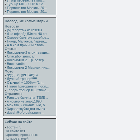
Итоги первенства Мос...
Турнир MILK CUP в Се...
Первенство Москвы 20...
Первенство Москвы 20...
Последние комментарии
Новости
[b]Репортаж из газеты ...
был офсайд 53мин 40 се...
Скорее был гол армейце...
Гинер, Малюков, "арген...
А в чём причины столь ...
Статьи
Локомотив-2 стоит выше...
Спасибо, записал
Локомотив 2- Тр. резер...
Всех занёс
Локомотив 2 Медных ник...
Фото
:):):):);):|:@:DB)B)B)...
Лучший тренер!!!!!!
Отлчно! -- 100%---(1 г...
Павел Григорьевич посл...
Теперь тренер ФШ "Локо...
Страницы
Раньше были эти: ТЕЛЕ...
я номер не знаю,1998
Maksim, к сожалению, б...
Здравствуйте,вот вы ск...
dussh@pfc-cska.com ...
Сейчас на сайте
Гостей: 3
На сайте нет
зарегистрированных
пользователей