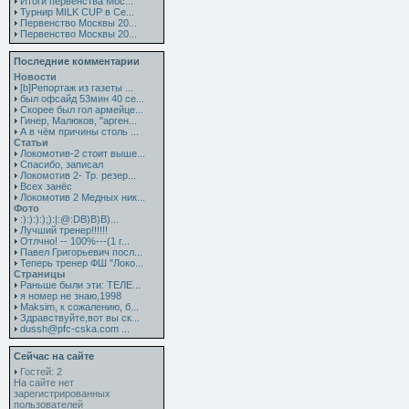
Итоги первенства Мос...
Турнир MILK CUP в Се...
Первенство Москвы 20...
Первенство Москвы 20...
Последние комментарии
Новости
[b]Репортаж из газеты ...
был офсайд 53мин 40 се...
Скорее был гол армейце...
Гинер, Малюков, "арген...
А в чём причины столь ...
Статьи
Локомотив-2 стоит выше...
Спасибо, записал
Локомотив 2- Тр. резер...
Всех занёс
Локомотив 2 Медных ник...
Фото
:):):):);):|:@:DB)B)B)...
Лучший тренер!!!!!!
Отлчно! -- 100%---(1 г...
Павел Григорьевич посл...
Теперь тренер ФШ "Локо...
Страницы
Раньше были эти: ТЕЛЕ...
я номер не знаю,1998
Maksim, к сожалению, б...
Здравствуйте,вот вы ск...
dussh@pfc-cska.com ...
Сейчас на сайте
Гостей: 2
На сайте нет
зарегистрированных
пользователей