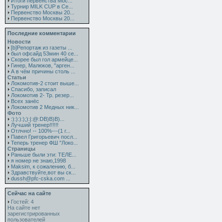
Итоги первенства Мос...
Турнир MILK CUP в Се...
Первенство Москвы 20...
Первенство Москвы 20...
Последние комментарии
Новости
[b]Репортаж из газеты ...
был офсайд 53мин 40 се...
Скорее был гол армейце...
Гинер, Малюков, "арген...
А в чём причины столь ...
Статьи
Локомотив-2 стоит выше...
Спасибо, записал
Локомотив 2- Тр. резер...
Всех занёс
Локомотив 2 Медных ник...
Фото
:):):):);):|:@:DB)B)B)...
Лучший тренер!!!!!!
Отлчно! -- 100%---(1 г...
Павел Григорьевич посл...
Теперь тренер ФШ "Локо...
Страницы
Раньше были эти: ТЕЛЕ...
я номер не знаю,1998
Maksim, к сожалению, б...
Здравствуйте,вот вы ск...
dussh@pfc-cska.com ...
Сейчас на сайте
Гостей: 4
На сайте нет
зарегистрированных
пользователей