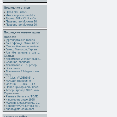
Последние статьи
ЦСКА-98 - итоги
Итоги первенства Мос...
Турнир MILK CUP в Се...
Первенство Москвы 20...
Первенство Москвы 20...
Последние комментарии
Новости
[b]Репортаж из газеты ...
был офсайд 53мин 40 се...
Скорее был гол армейце...
Гинер, Малюков, "арген...
А в чём причины столь ...
Статьи
Локомотив-2 стоит выше...
Спасибо, записал
Локомотив 2- Тр. резер...
Всех занёс
Локомотив 2 Медных ник...
Фото
:):):):);):|:@:DB)B)B)...
Лучший тренер!!!!!!
Отлчно! -- 100%---(1 г...
Павел Григорьевич посл...
Теперь тренер ФШ "Локо...
Страницы
Раньше были эти: ТЕЛЕ...
я номер не знаю,1998
Maksim, к сожалению, б...
Здравствуйте,вот вы ск...
dussh@pfc-cska.com ...
Сейчас на сайте