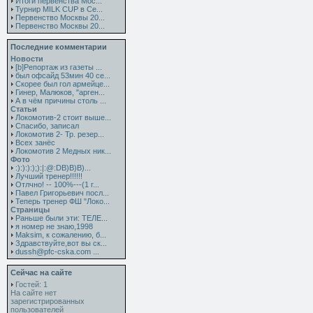
Итоги первенства Мос...
Турнир MILK CUP в Се...
Первенство Москвы 20...
Первенство Москвы 20...
Последние комментарии
Новости
[b]Репортаж из газеты ...
был офсайд 53мин 40 се...
Скорее был гол армейце...
Гинер, Малюков, "арген...
А в чём причины столь ...
Статьи
Локомотив-2 стоит выше...
Спасибо, записал
Локомотив 2- Тр. резер...
Всех занёс
Локомотив 2 Медных ник...
Фото
:):):):);):|:@:DB)B)B)...
Лучший тренер!!!!!!
Отлчно! -- 100%---(1 г...
Павел Григорьевич посл...
Теперь тренер ФШ "Локо...
Страницы
Раньше были эти: ТЕЛЕ...
я номер не знаю,1998
Maksim, к сожалению, б...
Здравствуйте,вот вы ск...
dussh@pfc-cska.com ...
Сейчас на сайте
Гостей: 1
На сайте нет
зарегистрированных
пользователей