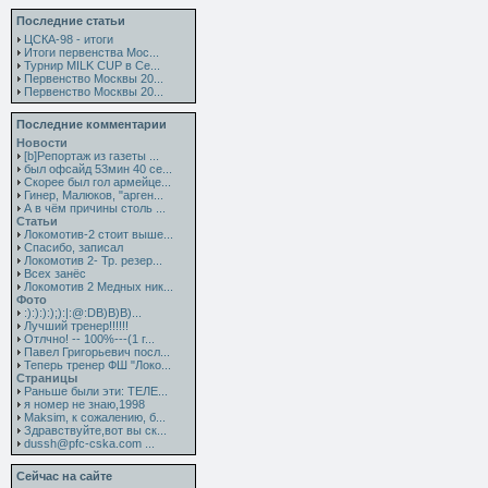
Последние статьи
ЦСКА-98 - итоги
Итоги первенства Мос...
Турнир MILK CUP в Се...
Первенство Москвы 20...
Первенство Москвы 20...
Последние комментарии
Новости
[b]Репортаж из газеты ...
был офсайд 53мин 40 се...
Скорее был гол армейце...
Гинер, Малюков, "арген...
А в чём причины столь ...
Статьи
Локомотив-2 стоит выше...
Спасибо, записал
Локомотив 2- Тр. резер...
Всех занёс
Локомотив 2 Медных ник...
Фото
:):):):);):|:@:DB)B)B)...
Лучший тренер!!!!!!
Отлчно! -- 100%---(1 г...
Павел Григорьевич посл...
Теперь тренер ФШ "Локо...
Страницы
Раньше были эти: ТЕЛЕ...
я номер не знаю,1998
Maksim, к сожалению, б...
Здравствуйте,вот вы ск...
dussh@pfc-cska.com ...
Сейчас на сайте