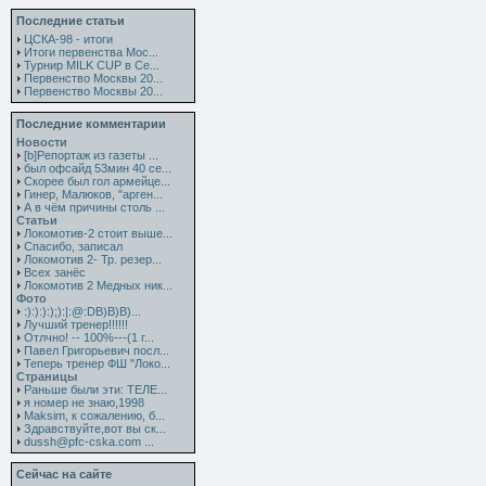
Последние статьи
ЦСКА-98 - итоги
Итоги первенства Мос...
Турнир MILK CUP в Се...
Первенство Москвы 20...
Первенство Москвы 20...
Последние комментарии
Новости
[b]Репортаж из газеты ...
был офсайд 53мин 40 се...
Скорее был гол армейце...
Гинер, Малюков, "арген...
А в чём причины столь ...
Статьи
Локомотив-2 стоит выше...
Спасибо, записал
Локомотив 2- Тр. резер...
Всех занёс
Локомотив 2 Медных ник...
Фото
:):):):);):|:@:DB)B)B)...
Лучший тренер!!!!!!
Отлчно! -- 100%---(1 г...
Павел Григорьевич посл...
Теперь тренер ФШ "Локо...
Страницы
Раньше были эти: ТЕЛЕ...
я номер не знаю,1998
Maksim, к сожалению, б...
Здравствуйте,вот вы ск...
dussh@pfc-cska.com ...
Сейчас на сайте