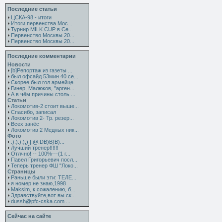
Последние статьи
ЦСКА-98 - итоги
Итоги первенства Мос...
Турнир MILK CUP в Се...
Первенство Москвы 20...
Первенство Москвы 20...
Последние комментарии
Новости
[b]Репортаж из газеты ...
был офсайд 53мин 40 се...
Скорее был гол армейце...
Гинер, Малюков, "арген...
А в чём причины столь ...
Статьи
Локомотив-2 стоит выше...
Спасибо, записал
Локомотив 2- Тр. резер...
Всех занёс
Локомотив 2 Медных ник...
Фото
:):):):);):|:@:DB)B)B)...
Лучший тренер!!!!!!
Отлчно! -- 100%---(1 г...
Павел Григорьевич посл...
Теперь тренер ФШ "Локо...
Страницы
Раньше были эти: ТЕЛЕ...
я номер не знаю,1998
Maksim, к сожалению, б...
Здравствуйте,вот вы ск...
dussh@pfc-cska.com ...
Сейчас на сайте