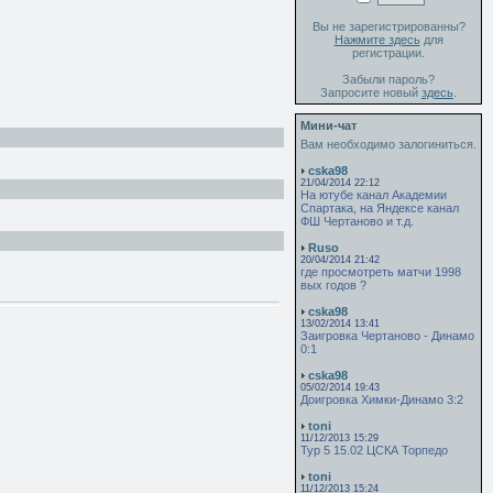
Вы не зарегистрированны?
Нажмите здесь
для
регистрации.
Забыли пароль?
Запросите новый
здесь
.
Мини-чат
Вам необходимо залогиниться.
cska98
21/04/2014 22:12
На ютубе канал Академии
Спартака, на Яндексе канал
ФШ Чертаново и т.д.
Ruso
20/04/2014 21:42
где просмотреть матчи 1998
вых годов ?
cska98
13/02/2014 13:41
Заигровка Чертаново - Динамо
0:1
cska98
05/02/2014 19:43
Доигровка Химки-Динамо 3:2
toni
11/12/2013 15:29
Тур 5 15.02 ЦСКА Торпедо
toni
11/12/2013 15:24