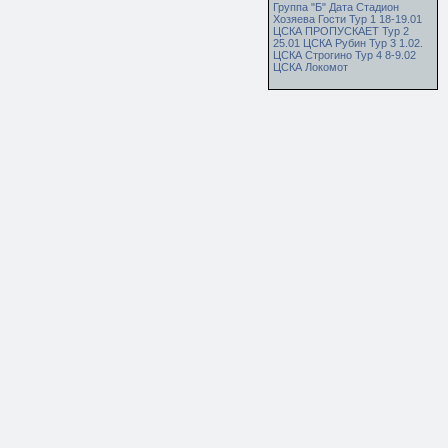
Группа "Б" Дата Стадион
Хозяева Гости Тур 1 18-19.01
ЦСКА ПРОПУСКАЕТ Тур 2
25.01 ЦСКА Рубин Тур 3 1.02.
ЦСКА Строгино Тур 4 8-9.02
ЦСКА Локомот