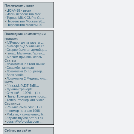
Последние статьи
ЦСКА-98 - итоги
Итоги первенства Мос...
Турнир MILK CUP в Се...
Первенство Москвы 20...
Первенство Москвы 20...
Последние комментарии
Новости
[b]Репортаж из газеты ...
был офсайд 53мин 40 се...
Скорее был гол армейце...
Гинер, Малюков, "арген...
А в чём причины столь ...
Статьи
Локомотив-2 стоит выше...
Спасибо, записал
Локомотив 2- Тр. резер...
Всех занёс
Локомотив 2 Медных ник...
Фото
:):):):);):|:@:DB)B)B)...
Лучший тренер!!!!!!
Отлчно! -- 100%---(1 г...
Павел Григорьевич посл...
Теперь тренер ФШ "Локо...
Страницы
Раньше были эти: ТЕЛЕ...
я номер не знаю,1998
Maksim, к сожалению, б...
Здравствуйте,вот вы ск...
dussh@pfc-cska.com ...
Сейчас на сайте