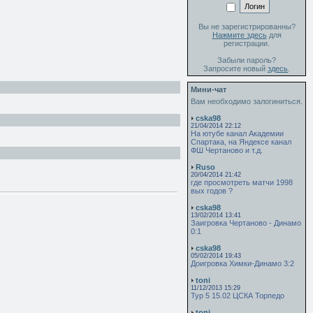
Вы не зарегистрированны?
Нажмите здесь
для
регистрации.
Забыли пароль?
Запросите новый
здесь
.
Мини-чат
Вам необходимо залогиниться.
cska98
21/04/2014 22:12
На ютубе канал Академии
Спартака, на Яндексе канал
ФШ Чертаново и т.д.
Ruso
20/04/2014 21:42
где просмотреть матчи 1998
вых годов ?
cska98
13/02/2014 13:41
Заигровка Чертаново - Динамо
0:1
cska98
05/02/2014 19:43
Доигровка Химки-Динамо 3:2
toni
11/12/2013 15:29
Тур 5 15.02 ЦСКА Торпедо
toni