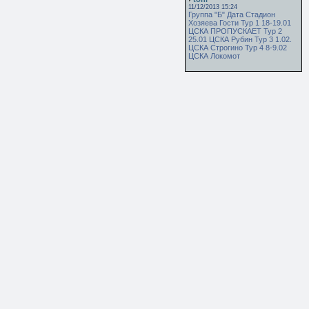
11/12/2013 15:24
Группа "Б" Дата Стадион
Хозяева Гости Тур 1 18-19.01
ЦСКА ПРОПУСКАЕТ Тур 2
25.01 ЦСКА Рубин Тур 3 1.02.
ЦСКА Строгино Тур 4 8-9.02
ЦСКА Локомот