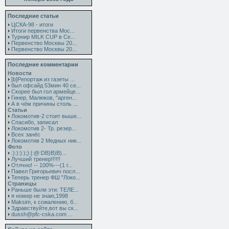
Последние статьи
ЦСКА-98 - итоги
Итоги первенства Мос...
Турнир MILK CUP в Се...
Первенство Москвы 20...
Первенство Москвы 20...
Последние комментарии
Новости
[b]Репортаж из газеты ...
был офсайд 53мин 40 се...
Скорее был гол армейце...
Гинер, Малюков, "арген...
А в чём причины столь ...
Статьи
Локомотив-2 стоит выше...
Спасибо, записал
Локомотив 2- Тр. резер...
Всех занёс
Локомотив 2 Медных ник...
Фото
:):):):);):|:@:DB)B)B)...
Лучший тренер!!!!!!
Отлчно! -- 100%---(1 г...
Павел Григорьевич посл...
Теперь тренер ФШ "Локо...
Страницы
Раньше были эти: ТЕЛЕ...
я номер не знаю,1998
Maksim, к сожалению, б...
Здравствуйте,вот вы ск...
dussh@pfc-cska.com ...