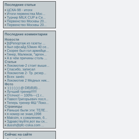
Последние статьи
ЦСКА-98 - итоги
Итоги первенства Мос...
Турнир MILK CUP в Се...
Первенство Москвы 20...
Первенство Москвы 20...
Последние комментарии
Новости
[b]Репортаж из газеты ...
был офсайд 53мин 40 се...
Скорее был гол армейце...
Гинер, Малюков, "арген...
А в чём причины столь ...
Статьи
Локомотив-2 стоит выше...
Спасибо, записал
Локомотив 2- Тр. резер...
Всех занёс
Локомотив 2 Медных ник...
Фото
:):):):);):|:@:DB)B)B)...
Лучший тренер!!!!!!
Отлчно! -- 100%---(1 г...
Павел Григорьевич посл...
Теперь тренер ФШ "Локо...
Страницы
Раньше были эти: ТЕЛЕ...
я номер не знаю,1998
Maksim, к сожалению, б...
Здравствуйте,вот вы ск...
dussh@pfc-cska.com ...
Сейчас на сайте