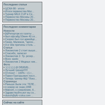
Последние статьи
ЦСКА-98 - итоги
Итоги первенства Мос...
Турнир MILK CUP в Се...
Первенство Москвы 20...
Первенство Москвы 20...
Последние комментарии
Новости
[b]Репортаж из газеты ...
был офсайд 53мин 40 се...
Скорее был гол армейце...
Гинер, Малюков, "арген...
А в чём причины столь ...
Статьи
Локомотив-2 стоит выше...
Спасибо, записал
Локомотив 2- Тр. резер...
Всех занёс
Локомотив 2 Медных ник...
Фото
:):):):);):|:@:DB)B)B)...
Лучший тренер!!!!!!
Отлчно! -- 100%---(1 г...
Павел Григорьевич посл...
Теперь тренер ФШ "Локо...
Страницы
Раньше были эти: ТЕЛЕ...
я номер не знаю,1998
Maksim, к сожалению, б...
Здравствуйте,вот вы ск...
dussh@pfc-cska.com ...
Сейчас на сайте