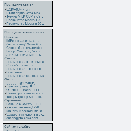
Последние статьи
ЦСКА-98 - итоги
Итоги первенства Мос...
Турнир MILK CUP в Се...
Первенство Москвы 20...
Первенство Москвы 20...
Последние комментарии
Новости
[b]Репортаж из газеты ...
был офсайд 53мин 40 се...
Скорее был гол армейце...
Гинер, Малюков, "арген...
А в чём причины столь ...
Статьи
Локомотив-2 стоит выше...
Спасибо, записал
Локомотив 2- Тр. резер...
Всех занёс
Локомотив 2 Медных ник...
Фото
:):):):);):|:@:DB)B)B)...
Лучший тренер!!!!!!
Отлчно! -- 100%---(1 г...
Павел Григорьевич посл...
Теперь тренер ФШ "Локо...
Страницы
Раньше были эти: ТЕЛЕ...
я номер не знаю,1998
Maksim, к сожалению, б...
Здравствуйте,вот вы ск...
dussh@pfc-cska.com ...
Сейчас на сайте