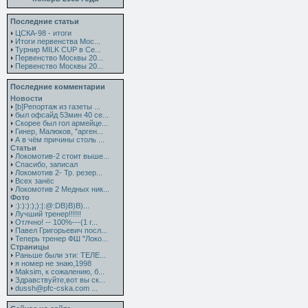
Последние статьи
ЦСКА-98 - итоги
Итоги первенства Мос...
Турнир MILK CUP в Се...
Первенство Москвы 20...
Первенство Москвы 20...
Последние комментарии
Новости
[b]Репортаж из газеты ...
был офсайд 53мин 40 се...
Скорее был гол армейце...
Гинер, Малюков, "арген...
А в чём причины столь ...
Статьи
Локомотив-2 стоит выше...
Спасибо, записал
Локомотив 2- Тр. резер...
Всех занёс
Локомотив 2 Медных ник...
Фото
:):):):);):|:@:DB)B)B)...
Лучший тренер!!!!!!
Отлчно! -- 100%---(1 г...
Павел Григорьевич посл...
Теперь тренер ФШ "Локо...
Страницы
Раньше были эти: ТЕЛЕ...
я номер не знаю,1998
Maksim, к сожалению, б...
Здравствуйте,вот вы ск...
dussh@pfc-cska.com ...