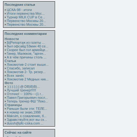
Последние статьи
ЦСКА-98 - итоги
Итоги первенства Мос...
Турнир MILK CUP в Се...
Первенство Москвы 20...
Первенство Москвы 20...
Последние комментарии
Новости
[b]Репортаж из газеты ...
был офсайд 53мин 40 се...
Скорее был гол армейце...
Гинер, Малюков, "арген...
А в чём причины столь ...
Статьи
Локомотив-2 стоит выше...
Спасибо, записал
Локомотив 2- Тр. резер...
Всех занёс
Локомотив 2 Медных ник...
Фото
:):):):);):|:@:DB)B)B)...
Лучший тренер!!!!!!
Отлчно! -- 100%---(1 г...
Павел Григорьевич посл...
Теперь тренер ФШ "Локо...
Страницы
Раньше были эти: ТЕЛЕ...
я номер не знаю,1998
Maksim, к сожалению, б...
Здравствуйте,вот вы ск...
dussh@pfc-cska.com ...
Сейчас на сайте