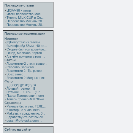
Последние статьи
ЦСКА-98 - итоги
Итоги первенства Мос...
Турнир MILK CUP в Се...
Первенство Москвы 20...
Первенство Москвы 20...
Последние комментарии
Новости
[b]Репортаж из газеты ...
был офсайд 53мин 40 се...
Скорее был гол армейце...
Гинер, Малюков, "арген...
А в чём причины столь ...
Статьи
Локомотив-2 стоит выше...
Спасибо, записал
Локомотив 2- Тр. резер...
Всех занёс
Локомотив 2 Медных ник...
Фото
:):):):);):|:@:DB)B)B)...
Лучший тренер!!!!!!
Отлчно! -- 100%---(1 г...
Павел Григорьевич посл...
Теперь тренер ФШ "Локо...
Страницы
Раньше были эти: ТЕЛЕ...
я номер не знаю,1998
Maksim, к сожалению, б...
Здравствуйте,вот вы ск...
dussh@pfc-cska.com ...
Сейчас на сайте