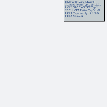
Группа "Б" Дата Стадион
Хозяева Гости Тур 1 18-19.01
ЦСКА ПРОПУСКАЕТ Тур 2
25.01 ЦСКА Рубин Тур 3 1.02.
ЦСКА Строгино Тур 4 8-9.02
ЦСКА Локомот