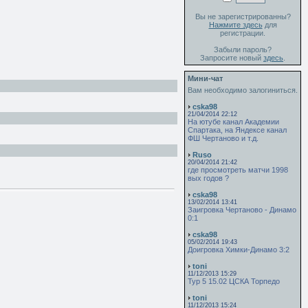
Вы не зарегистрированны?
Нажмите здесь
для
регистрации.
Забыли пароль?
Запросите новый
здесь
.
Мини-чат
Вам необходимо залогиниться.
cska98
21/04/2014 22:12
На ютубе канал Академии
Спартака, на Яндексе канал
ФШ Чертаново и т.д.
Ruso
20/04/2014 21:42
где просмотреть матчи 1998
вых годов ?
cska98
13/02/2014 13:41
Заигровка Чертаново - Динамо
0:1
cska98
05/02/2014 19:43
Доигровка Химки-Динамо 3:2
toni
11/12/2013 15:29
Тур 5 15.02 ЦСКА Торпедо
toni
11/12/2013 15:24