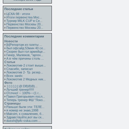
Последние статьи
ЦСКА-98 - итоги
Итоги первенства Мос...
Турнир MILK CUP в Се...
Первенство Москвы 20...
Первенство Москвы 20...
Последние комментарии
Новости
[b]Репортаж из газеты ...
был офсайд 53мин 40 се...
Скорее был гол армейце...
Гинер, Малюков, "арген...
А в чём причины столь ...
Статьи
Локомотив-2 стоит выше...
Спасибо, записал
Локомотив 2- Тр. резер...
Всех занёс
Локомотив 2 Медных ник...
Фото
:):):):);):|:@:DB)B)B)...
Лучший тренер!!!!!!
Отлчно! -- 100%---(1 г...
Павел Григорьевич посл...
Теперь тренер ФШ "Локо...
Страницы
Раньше были эти: ТЕЛЕ...
я номер не знаю,1998
Maksim, к сожалению, б...
Здравствуйте,вот вы ск...
dussh@pfc-cska.com ...