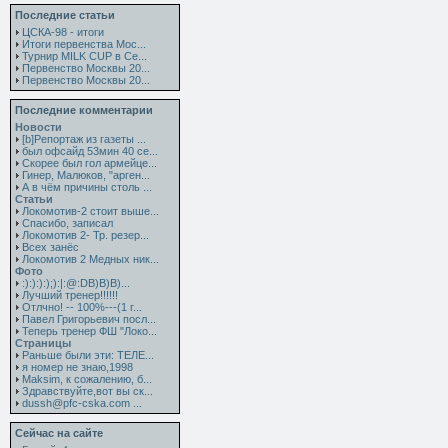
Последние статьи
ЦСКА-98 - итоги
Итоги первенства Мос...
Турнир MILK CUP в Се...
Первенство Москвы 20...
Первенство Москвы 20...
Последние комментарии
Новости
[b]Репортаж из газеты ...
был офсайд 53мин 40 се...
Скорее был гол армейце...
Гинер, Малюков, "арген...
А в чём причины столь ...
Статьи
Локомотив-2 стоит выше...
Спасибо, записал
Локомотив 2- Тр. резер...
Всех занёс
Локомотив 2 Медных ник...
Фото
:):):):);):|:@:DB)B)B)...
Лучший тренер!!!!!!
Отлчно! -- 100%---(1 г...
Павел Григорьевич посл...
Теперь тренер ФШ "Локо...
Страницы
Раньше были эти: ТЕЛЕ...
я номер не знаю,1998
Maksim, к сожалению, б...
Здравствуйте,вот вы ск...
dussh@pfc-cska.com ...
Сейчас на сайте