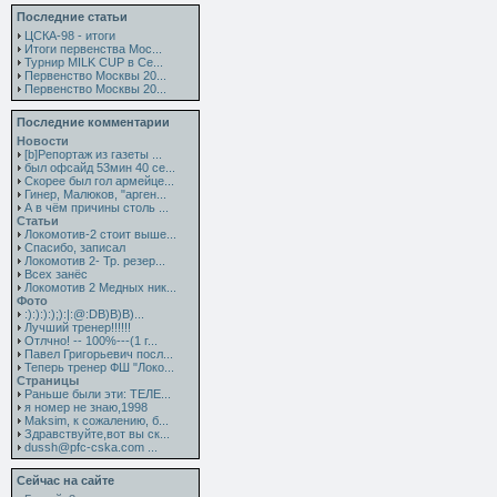
Последние статьи
ЦСКА-98 - итоги
Итоги первенства Мос...
Турнир MILK CUP в Се...
Первенство Москвы 20...
Первенство Москвы 20...
Последние комментарии
Новости
[b]Репортаж из газеты ...
был офсайд 53мин 40 се...
Скорее был гол армейце...
Гинер, Малюков, "арген...
А в чём причины столь ...
Статьи
Локомотив-2 стоит выше...
Спасибо, записал
Локомотив 2- Тр. резер...
Всех занёс
Локомотив 2 Медных ник...
Фото
:):):):);):|:@:DB)B)B)...
Лучший тренер!!!!!!
Отлчно! -- 100%---(1 г...
Павел Григорьевич посл...
Теперь тренер ФШ "Локо...
Страницы
Раньше были эти: ТЕЛЕ...
я номер не знаю,1998
Maksim, к сожалению, б...
Здравствуйте,вот вы ск...
dussh@pfc-cska.com ...
Сейчас на сайте