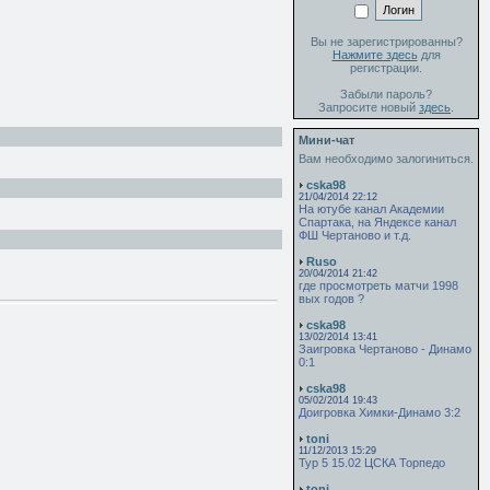
Вы не зарегистрированны?
Нажмите здесь
для
регистрации.
Забыли пароль?
Запросите новый
здесь
.
Мини-чат
Вам необходимо залогиниться.
cska98
21/04/2014 22:12
На ютубе канал Академии
Спартака, на Яндексе канал
ФШ Чертаново и т.д.
Ruso
20/04/2014 21:42
где просмотреть матчи 1998
вых годов ?
cska98
13/02/2014 13:41
Заигровка Чертаново - Динамо
0:1
cska98
05/02/2014 19:43
Доигровка Химки-Динамо 3:2
toni
11/12/2013 15:29
Тур 5 15.02 ЦСКА Торпедо
toni