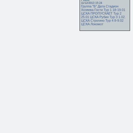
11/12/2013 15:24
Группа "Б" Дата Стадион
Хозяева Гости Тур 1 18-19.01
ЦСКА ПРОПУСКАЕТ Тур 2
25.01 ЦСКА Рубин Тур 3 1.02.
ЦСКА Строгино Тур 4 8-9.02
ЦСКА Локомот