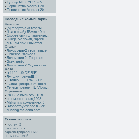
Турнир MILK CUP в Се...
Первенство Москвы 20...
Первенство Москвы 20...
Последние комментарии
Новости
[b]Репортаж из газеты ...
был офсайд 53мин 40 се...
Скорее был гол армейце...
Гинер, Малюков, "арген...
А в чём причины столь ...
Статьи
Локомотив-2 стоит выше...
Спасибо, записал
Локомотив 2- Тр. резер...
Всех занёс
Локомотив 2 Медных ник...
Фото
:):):):);):|:@:DB)B)B)...
Лучший тренер!!!!!!
Отлчно! -- 100%---(1 г...
Павел Григорьевич посл...
Теперь тренер ФШ "Локо...
Страницы
Раньше были эти: ТЕЛЕ...
я номер не знаю,1998
Maksim, к сожалению, б...
Здравствуйте,вот вы ск...
dussh@pfc-cska.com ...
Сейчас на сайте
Гостей: 2
На сайте нет
зарегистрированных
пользователей