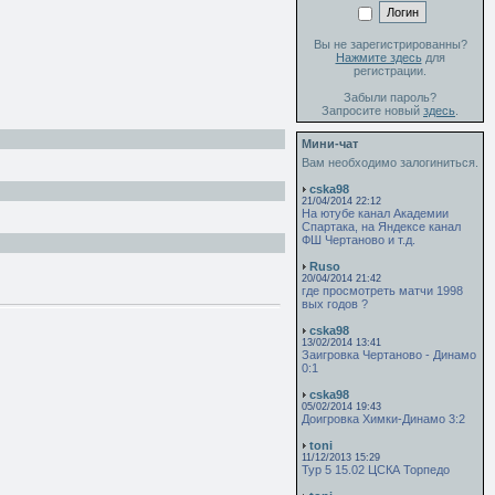
Вы не зарегистрированны?
Нажмите здесь
для
регистрации.
Забыли пароль?
Запросите новый
здесь
.
Мини-чат
Вам необходимо залогиниться.
cska98
21/04/2014 22:12
На ютубе канал Академии
Спартака, на Яндексе канал
ФШ Чертаново и т.д.
Ruso
20/04/2014 21:42
где просмотреть матчи 1998
вых годов ?
cska98
13/02/2014 13:41
Заигровка Чертаново - Динамо
0:1
cska98
05/02/2014 19:43
Доигровка Химки-Динамо 3:2
toni
11/12/2013 15:29
Тур 5 15.02 ЦСКА Торпедо