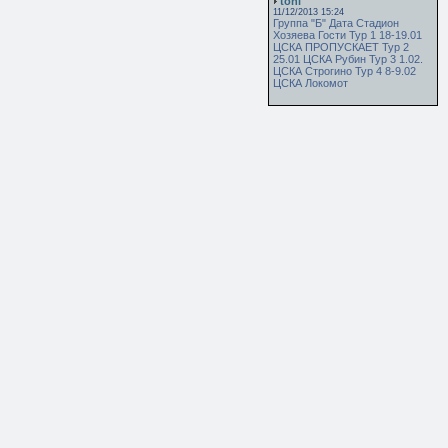
toni
11/12/2013 15:24
Группа "Б" Дата Стадион
Хозяева Гости Тур 1 18-19.01
ЦСКА ПРОПУСКАЕТ Тур 2
25.01 ЦСКА Рубин Тур 3 1.02.
ЦСКА Строгино Тур 4 8-9.02
ЦСКА Локомот