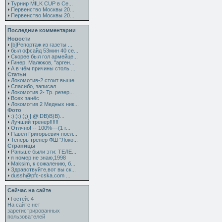
Турнир MILK CUP в Се...
Первенство Москвы 20...
Первенство Москвы 20...
Последние комментарии
Новости
[b]Репортаж из газеты ...
был офсайд 53мин 40 се...
Скорее был гол армейце...
Гинер, Малюков, "арген...
А в чём причины столь ...
Статьи
Локомотив-2 стоит выше...
Спасибо, записал
Локомотив 2- Тр. резер...
Всех занёс
Локомотив 2 Медных ник...
Фото
:):):):);):|:@:DB)B)B)...
Лучший тренер!!!!!!
Отлчно! -- 100%---(1 г...
Павел Григорьевич посл...
Теперь тренер ФШ "Локо...
Страницы
Раньше были эти: ТЕЛЕ...
я номер не знаю,1998
Maksim, к сожалению, б...
Здравствуйте,вот вы ск...
dussh@pfc-cska.com ...
Сейчас на сайте
Гостей: 4
На сайте нет
зарегистрированных
пользователей